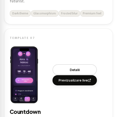
futurist.
Dark theme
Glassmorphism
Frosted blur
Premium feel
TEMPLATE 07
Detalii
Previzualizare live
Countdown