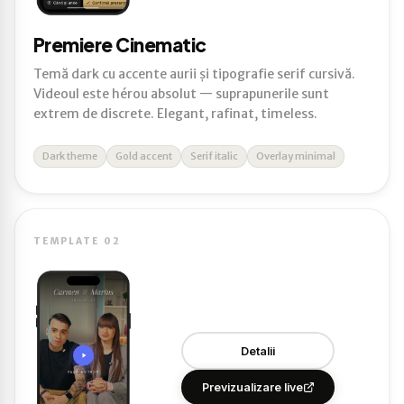
Premiere Cinematic
Temă dark cu accente aurii și tipografie serif cursivă.
Videoul este hérou absolut — suprapunerile sunt
extrem de discrete. Elegant, rafinat, timeless.
Dark theme
Gold accent
Serif italic
Overlay minimal
TEMPLATE 02
Detalii
Previzualizare live