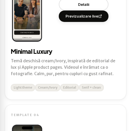
Detalii
Previzualizare live
Minimal Luxury
Temă deschisă cream/ivory, inspirată de editorial de
lux și Apple product pages. Videoul e înrămat ca o
fotografie. Calm, pur, pentru cupluri cu gust rafinat.
Light theme
Cream/Ivory
Editorial
Serif + clean
TEMPLATE 04