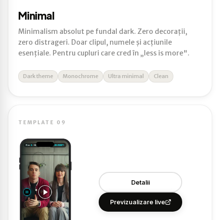
Minimal
Minimalism absolut pe fundal dark. Zero decorații,
zero distrageri. Doar clipul, numele și acțiunile
esențiale. Pentru cupluri care cred în „less is more".
Dark theme
Monochrome
Ultra minimal
Clean
TEMPLATE 09
Detalii
Previzualizare live