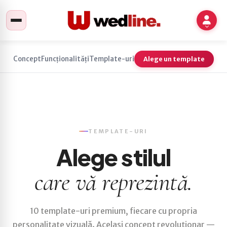
Concept
Funcționalități
Template-uri
Alege un template
TEMPLATE-URI
Alege stilul
care vă reprezintă.
10 template-uri premium, fiecare cu propria
personalitate vizuală. Același concept revoluționar —