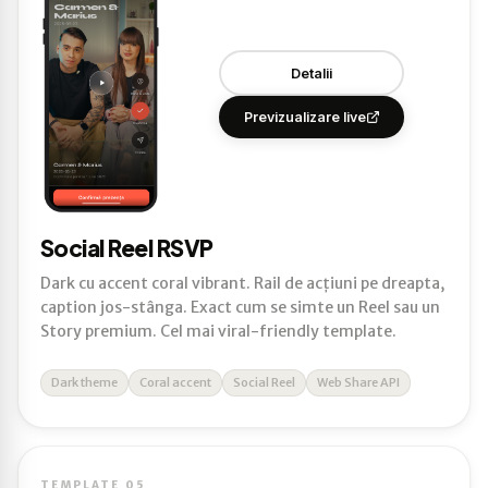
Detalii
Previzualizare live
Social Reel RSVP
Dark cu accent coral vibrant. Rail de acțiuni pe dreapta,
caption jos-stânga. Exact cum se simte un Reel sau un
Story premium. Cel mai viral-friendly template.
Dark theme
Coral accent
Social Reel
Web Share API
TEMPLATE 05