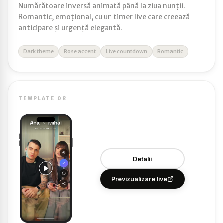
Numărătoare inversă animată până la ziua nunții.
Romantic, emoțional, cu un timer live care creează
anticipare și urgență elegantă.
Dark theme
Rose accent
Live countdown
Romantic
TEMPLATE 08
Detalii
Previzualizare live