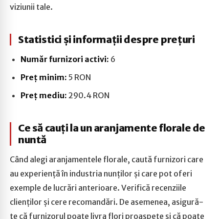
viziunii tale.
Statistici și informații despre prețuri
Număr furnizori activi:
6
Preț minim:
5 RON
Preț mediu:
290.4 RON
Ce să cauți la un aranjamente florale de
nuntă
Când alegi aranjamentele florale, caută furnizori care
au experiență în industria nunților și care pot oferi
exemple de lucrări anterioare. Verifică recenziile
clienților și cere recomandări. De asemenea, asigură-
te că furnizorul poate livra flori proaspete și că poate