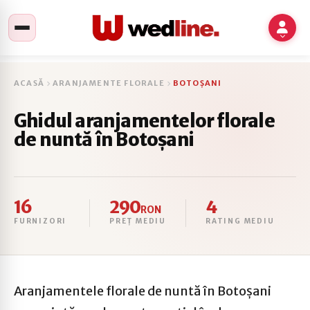
ACASĂ
ARANJAMENTE FLORALE
BOTOȘANI
Ghidul aranjamentelor florale
de nuntă în Botoșani
16
290
4
RON
FURNIZORI
PREȚ MEDIU
RATING MEDIU
Aranjamentele florale de nuntă în Botoșani