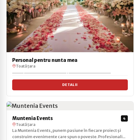
Personal pentru nunta mea
Toată țara
............ ............................................. . .............................................
DETALII
Muntenia Events
4
Toată țara
La Muntenia Events, punem pasiune în fiecare proiect și
construim evenimente care spun o poveste. Profesionali...