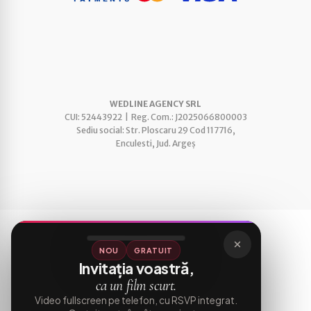
WEDLINE AGENCY SRL
CUI: 52443922 | Reg. Com.: J2025066800003
Sediu social: Str. Ploscaru 29 Cod 117716,
Enculesti, Jud. Argeș
NOU
GRATUIT
Invitația voastră,
ca un film scurt.
Video fullscreen pe telefon, cu RSVP integrat.