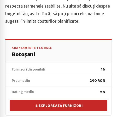
respecta termenele stabilite. Nu uita să discuți despre
bugetul tău, astfel încât să poți primi cele mai bune
sugestii în limita costurilor planificate.
ARANJAMENTE FLORALE
Botoșani
Furnizori disponibili
16
Preț mediu
290 RON
Rating mediu
⭐ 4
EXPLOREAZĂ FURNIZORI