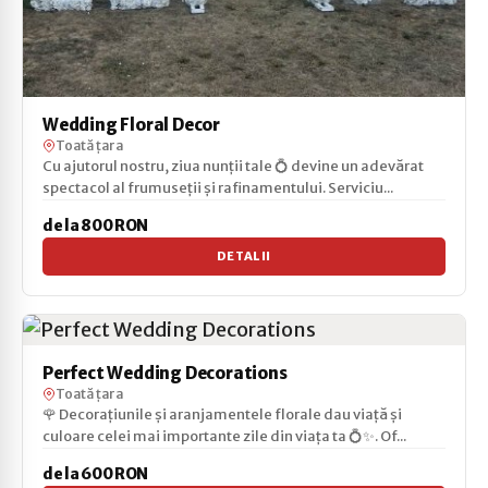
Wedding Floral Decor
Toată țara
Cu ajutorul nostru, ziua nunții tale 💍 devine un adevărat
spectacol al frumuseții și rafinamentului. Serviciu...
de la 800 RON
DETALII
Perfect Wedding Decorations
Toată țara
🌹 Decorațiunile și aranjamentele florale dau viață și
culoare celei mai importante zile din viața ta 💍✨. Of...
de la 600 RON