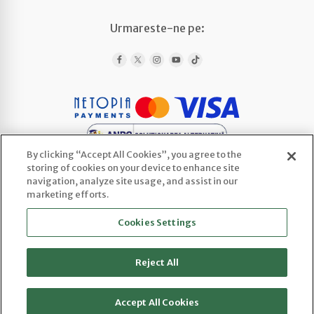
Urmareste-ne pe:
By clicking “Accept All Cookies”, you agree to the
storing of cookies on your device to enhance site
navigation, analyze site usage, and assist in our
marketing efforts.
WEDLINE AGENCY SRL
Cookies Settings
CUI: 52443922 | Reg. Com.: J2025066800003
Sediu social: Str. Ploscaru 29 Cod 117716,
Enculesti, Jud. Argeș
Reject All
Accept All Cookies