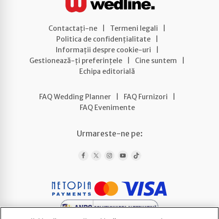
Contactați-ne
|
Termeni legali
|
Politica de confidențialitate
|
Informații despre cookie-uri
|
Gestionează-ți preferințele
|
Cine suntem
|
Echipa editorială
FAQ Wedding Planner
|
FAQ Furnizori
|
FAQ Evenimente
Urmareste-ne pe: