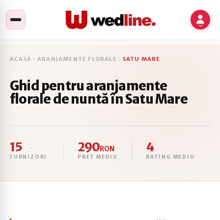
ACASĂ
ARANJAMENTE FLORALE
SATU MARE
Ghid pentru aranjamente
florale de nuntă în Satu Mare
15
290
4
RON
FURNIZORI
PREȚ MEDIU
RATING MEDIU