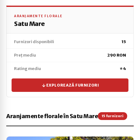
ARANJAMENTE FLORALE
Satu Mare
Furnizori disponibili
15
Preț mediu
290 RON
Rating mediu
⭐ 4
EXPLOREAZĂ FURNIZORI
Aranjamente florale în Satu Mare
15 furnizori