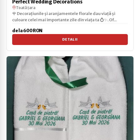
Perfect Wedding Decorations
Toată țara
🌹 Decorațiunile și aranjamentele florale dau viață și
culoare celei mai importante zile din viața ta 💍✨. Of...
de la 600 RON
DETALII