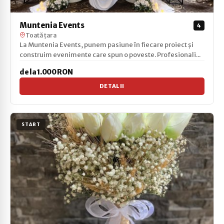
Muntenia Events
4
Toată țara
La Muntenia Events, punem pasiune în fiecare proiect și
construim evenimente care spun o poveste. Profesionali...
de la 1.000 RON
DETALII
START