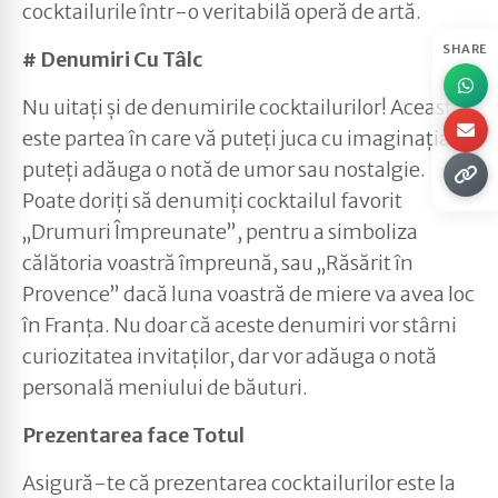
cocktailurile într-o veritabilă operă de artă.
SHARE
# Denumiri Cu Tâlc
Nu uitați și de denumirile cocktailurilor! Aceasta
este partea în care vă puteți juca cu imaginația și
puteți adăuga o notă de umor sau nostalgie.
Poate doriți să denumiți cocktailul favorit
„Drumuri Împreunate”, pentru a simboliza
călătoria voastră împreună, sau „Răsărit în
Provence” dacă luna voastră de miere va avea loc
în Franța. Nu doar că aceste denumiri vor stârni
curiozitatea invitaților, dar vor adăuga o notă
personală meniului de băuturi.
Prezentarea face Totul
Asigură-te că prezentarea cocktailurilor este la