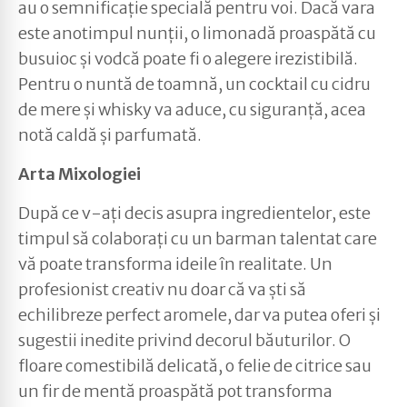
au o semnificație specială pentru voi. Dacă vara
este anotimpul nunții, o limonadă proaspătă cu
busuioc și vodcă poate fi o alegere irezistibilă.
Pentru o nuntă de toamnă, un cocktail cu cidru
de mere și whisky va aduce, cu siguranță, acea
notă caldă și parfumată.
Arta Mixologiei
După ce v-ați decis asupra ingredientelor, este
timpul să colaborați cu un barman talentat care
vă poate transforma ideile în realitate. Un
profesionist creativ nu doar că va ști să
echilibreze perfect aromele, dar va putea oferi și
sugestii inedite privind decorul băuturilor. O
floare comestibilă delicată, o felie de citrice sau
un fir de mentă proaspătă pot transforma