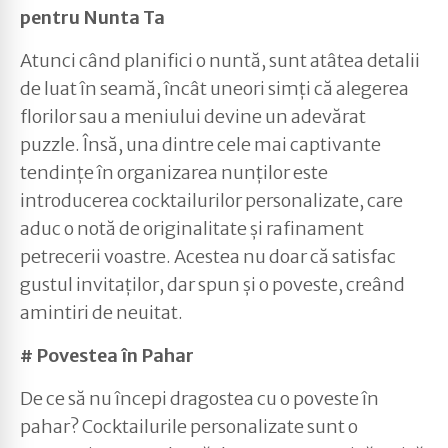
pentru Nunta Ta
Atunci când planifici o nuntă, sunt atâtea detalii
de luat în seamă, încât uneori simți că alegerea
florilor sau a meniului devine un adevărat
puzzle. Însă, una dintre cele mai captivante
tendințe în organizarea nunților este
introducerea cocktailurilor personalizate, care
aduc o notă de originalitate și rafinament
petrecerii voastre. Acestea nu doar că satisfac
gustul invitaților, dar spun și o poveste, creând
amintiri de neuitat.
# Povestea în Pahar
De ce să nu începi dragostea cu o poveste în
pahar? Cocktailurile personalizate sunt o