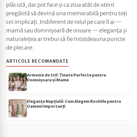
plăcută, dar pot face și ca ziua atât de atent
pregătită să devină una memorabilă pentru toți
cei implicați. Indiferent de rolul pe care îl ai —
mamă sau domnișoară de onoare — eleganța și
naturalețea ar trebui să fie întotdeauna puncte
de plecare.
ARTICOLE RECOMANDATE
Armonie de Stil: Ținute Perfecte pentru
Domnișoare și Mame
Eleganța Nupțială: Cum Alegem Rochiile pentru
Oameni Importanți