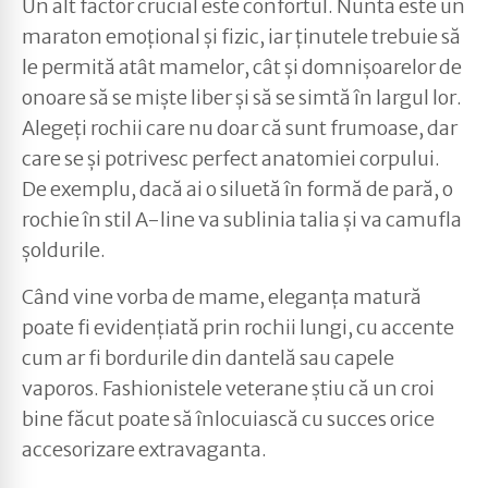
Un alt factor crucial este confortul. Nunta este un
maraton emoțional și fizic, iar ținutele trebuie să
le permită atât mamelor, cât și domnișoarelor de
onoare să se miște liber și să se simtă în largul lor.
Alegeți rochii care nu doar că sunt frumoase, dar
care se și potrivesc perfect anatomiei corpului.
De exemplu, dacă ai o siluetă în formă de pară, o
rochie în stil A-line va sublinia talia și va camufla
șoldurile.
Când vine vorba de mame, eleganța matură
poate fi evidențiată prin rochii lungi, cu accente
cum ar fi bordurile din dantelă sau capele
vaporos. Fashionistele veterane știu că un croi
bine făcut poate să înlocuiască cu succes orice
accesorizare extravaganta.