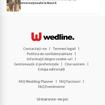
Internaționale la Nuntă
Contactați-ne
|
Termeni legali
|
Politica de confidențialitate
|
Informații despre cookie-uri
|
Gestionează-ți preferințele
|
Cine suntem
|
Echipa editorială
FAQ Wedding Planner
|
FAQ Furnizori
|
FAQ Evenimente
Urmareste-ne pe: