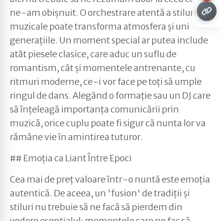
ne-am obișnuit. O orchestrare atentă a stilurilor
muzicale poate transforma atmosfera și uni
generațiile. Un moment special ar putea include
atât piesele clasice, care aduc un suflu de
romantism, cât și momentele antrenante, cu
ritmuri moderne, ce-i vor face pe toți să umple
ringul de dans. Alegând o formație sau un DJ care
să înțeleagă importanța comunicării prin
muzică, orice cuplu poate fi sigur că nunta lor va
rămâne vie în amintirea tuturor.
## Emoția ca Liant Între Epoci
Cea mai de preț valoare într-o nuntă este emoția
autentică. De aceea, un 'fusion' de tradiții și
stiluri nu trebuie să ne facă să pierdem din
vedere esențialul: momentele care ne fac să