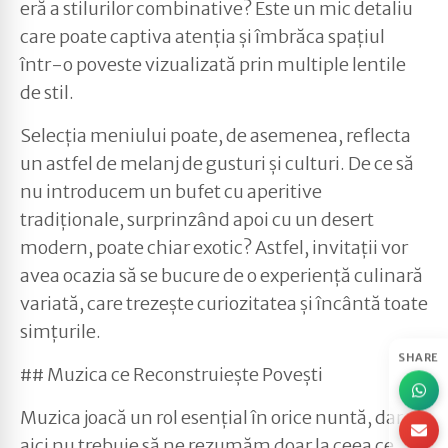
eră a stilurilor combinative? Este un mic detaliu
care poate captiva atenția și îmbrăca spațiul
într-o poveste vizualizată prin multiple lentile
de stil.
Selecția meniului poate, de asemenea, reflecta
un astfel de melanj de gusturi și culturi. De ce să
nu introducem un bufet cu aperitive
tradiționale, surprinzând apoi cu un desert
modern, poate chiar exotic? Astfel, invitații vor
avea ocazia să se bucure de o experiență culinară
variată, care trezește curiozitatea și încântă toate
simțurile.
SHARE
## Muzica ce Reconstruiește Povești
Muzica joacă un rol esențial în orice nuntă, dar
aici nu trebuie să ne rezumăm doar la ceea ce