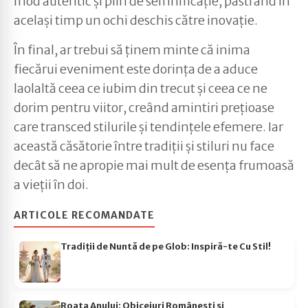
mod autentic și plin de semnificație, păstrând în
același timp un ochi deschis către inovație.
În final, ar trebui să ținem minte că inima
fiecărui eveniment este dorința de a aduce
laolaltă ceea ce iubim din trecut și ceea ce ne
dorim pentru viitor, creând amintiri prețioase
care transced stilurile și tendințele efemere. Iar
această căsătorie între tradiții și stiluri nu face
decât să ne apropie mai mult de esența frumoasă
a vieții în doi.
ARTICOLE RECOMANDATE
Tradiții de Nuntă de pe Glob: Inspiră-te Cu Stil!
Roata Anului: Obiceiuri Românești și