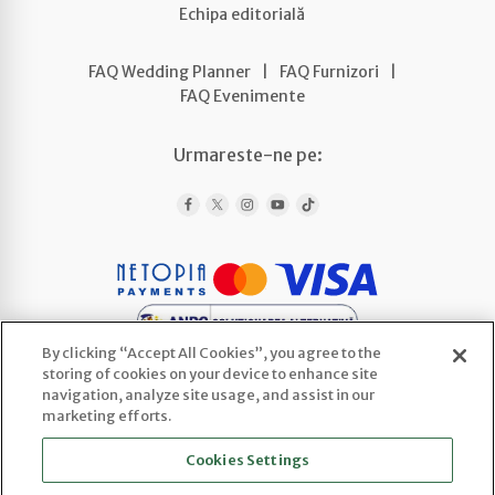
Echipa editorială
FAQ Wedding Planner
|
FAQ Furnizori
|
FAQ Evenimente
Urmareste-ne pe:
By clicking “Accept All Cookies”, you agree to the
storing of cookies on your device to enhance site
navigation, analyze site usage, and assist in our
marketing efforts.
WEDLINE AGENCY SRL
Cookies Settings
CUI: 52443922 | Reg. Com.: J2025066800003