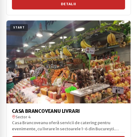
DETALII
START
CASA BRANCOVEANU LIVRARI
Sector 4
Casa Brancoveanu oferă servicii de catering pentru
evenimente, cu livrare în sectoarele 1-6 din București.
Găs...