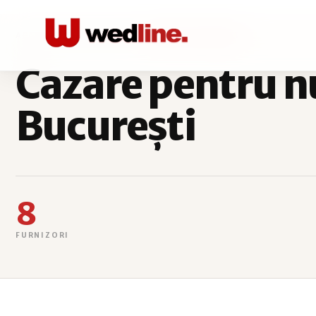
ACASĂ
CAZARE INVITATI
JUDEȚUL BUCUREȘTI
Cazare pentru nu
București
8
FURNIZORI