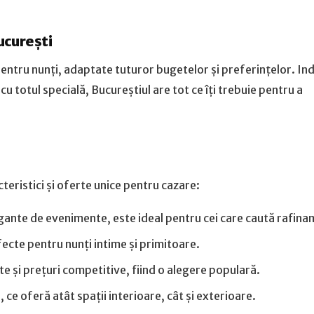
ucurești
pentru nunți, adaptate tuturor bugetelor și preferințelor. In
u totul specială, Bucureștiul are tot ce îți trebuie pentru a
cteristici și oferte unice pentru cazare:
legante de evenimente, este ideal pentru cei care caută rafina
fecte pentru nunți intime și primitoare.
ate și prețuri competitive, fiind o alegere populară.
 ce oferă atât spații interioare, cât și exterioare.