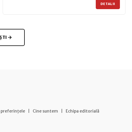
DETALII
ȘTI
 preferințele
|
Cine suntem
|
Echipa editorială