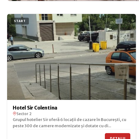
START
Hotel Sir Colentina
Sector 2
Grupul hotelier Sir oferă 6 locații de cazare în București, cu
peste 300 de camere modernizate și dotate cu di...
DETALII