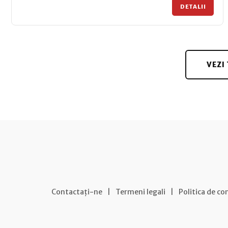
DETALII
VEZI
Contactați-ne
|
Termeni legali
|
Politica de co