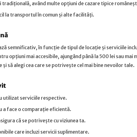
 tradițională, având multe opțiuni de cazare tipice româneșt
 la transportul în comun și alte facilități.
onă
ă semnificativ, în funcție de tipul de locație și serviciile incl
ntru opțiuni mai accesibile, ajungând până la 500 lei sau mai 
și să alegi cea care se potrivește cel mai bine nevoilor tale.
vit
 utilizat serviciile respective.
ru a face o comparație eficientă.
 asigura că se potrivește cu viziunea ta.
ibile care incluzi servicii suplimentare.