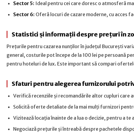
Sector 5:
Ideal pentru cei care doresc o atmosferă mai
Sector 6:
Oferă locuri de cazare moderne, cu acces facil
Statistici și informații despre prețuri în z
Prețurile pentru cazarea nunților în județul București variaz
general, costurile pot începe de la 100 lei pe persoană pe
pentru hoteluri de lux. Este important să compari ofertele 
Sfaturi pentru alegerea furnizorului potri
Verifică recenziile și recomandările altor cupluri care au
Solicită oferte detaliate de la mai mulți furnizori pent
Vizitează locația înainte de a lua o decizie, pentru a te
Negociază prețurile și întreabă despre pachetele dispon