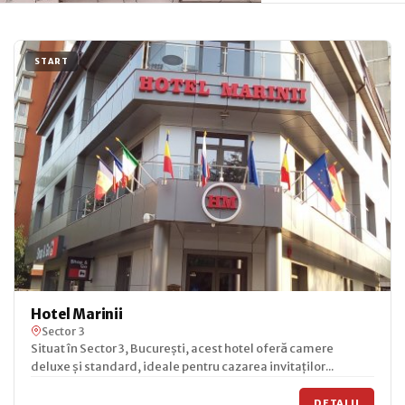
START
Hotel Marinii
Sector 3
Situat în Sector 3, București, acest hotel oferă camere
deluxe și standard, ideale pentru cazarea invitaților...
DETALII