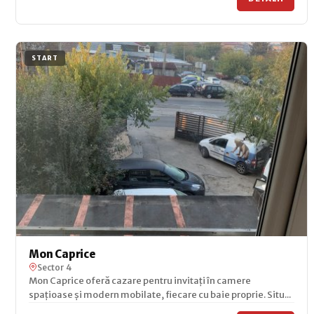
START
Mon Caprice
Sector 4
Mon Caprice oferă cazare pentru invitați în camere
spațioase și modern mobilate, fiecare cu baie proprie. Situ...