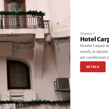
Sector 1
Hotel Car
Hotelul Carpati di
nuntă, cu opțiuni
aer condiționat și
DETALII