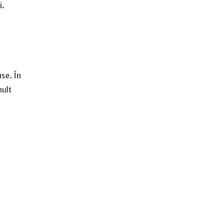
i.
use. În
mult