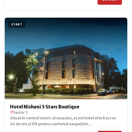
START
Hotel Nishani 5 Stars Boutique
Sector 5
Situat în centrul istoric al orașului, acest hotel oferă acces
24 de ore și lift pentru confortul oaspeților....