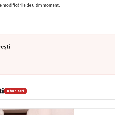
ște modificările de ultim moment.
rești
ti
8 furnizori