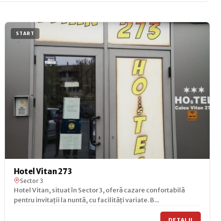
START
Hotel Vitan 273
Sector 3
Hotel Vitan, situat în Sector 3, oferă cazare confortabilă
pentru invitații la nuntă, cu facilități variate. B...
DETALII