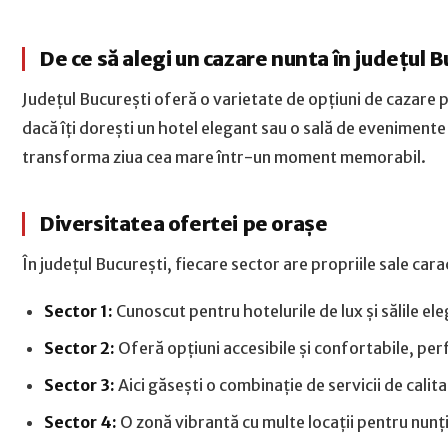
De ce să alegi un cazare nunta în județul B
Județul București oferă o varietate de opțiuni de cazare 
dacă îți dorești un hotel elegant sau o sală de evenimente c
transforma ziua cea mare într-un moment memorabil.
Diversitatea ofertei pe orașe
În județul București, fiecare sector are propriile sale cara
Sector 1:
Cunoscut pentru hotelurile de lux și sălile e
Sector 2:
Oferă opțiuni accesibile și confortabile, per
Sector 3:
Aici găsești o combinație de servicii de calit
Sector 4:
O zonă vibrantă cu multe locații pentru nunți,