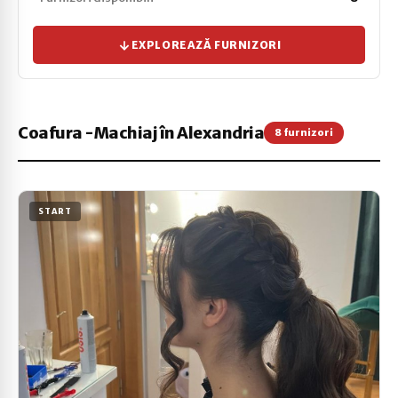
EXPLOREAZĂ FURNIZORI
Coafura -Machiaj în Alexandria
8 furnizori
START