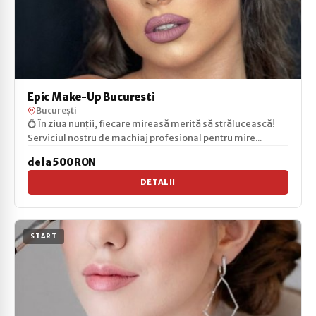
Epic Make-Up Bucuresti
București
💍 În ziua nunții, fiecare mireasă merită să strălucească!
Serviciul nostru de machiaj profesional pentru mire...
de la 500 RON
DETALII
START