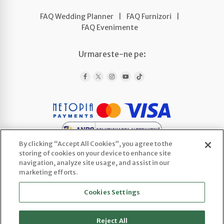
FAQ Wedding Planner
|
FAQ Furnizori
|
FAQ Evenimente
Urmareste-ne pe:
By clicking “Accept All Cookies”, you agree to the
storing of cookies on your device to enhance site
navigation, analyze site usage, and assist in our
marketing efforts.
WEDLINE AGENCY SRL
Cookies Settings
CUI: 52443922 | Reg. Com.: J2025066800003
Sediu social: Str. Ploscaru 29 Cod 117716,
Enculesti, Jud. Argeș
Reject All