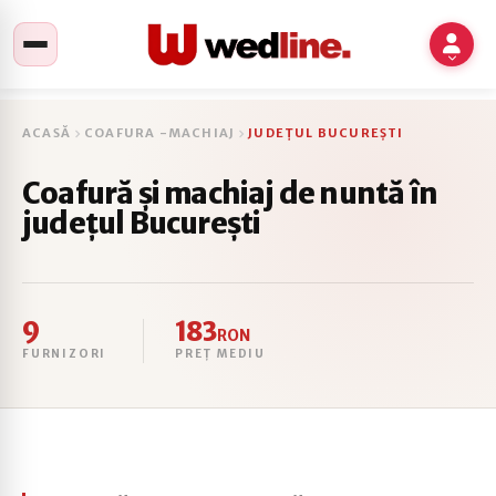
ACASĂ
COAFURA -MACHIAJ
JUDEȚUL BUCUREȘTI
Coafură și machiaj de nuntă în
județul București
9
183
RON
FURNIZORI
PREȚ MEDIU