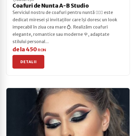
Coafuri de Nunta A-B Studio
Serviciul nostru de coafuri pentru nuntă 💇‍♀️✨ este
dedicat miresei și invitaților care își doresc un look
impecabil în ziua cea mare 💍. Realizăm coafuri
elegante, romantice sau moderne 🌹, adaptate
stilului personal...
de la 450
RON
DETALII