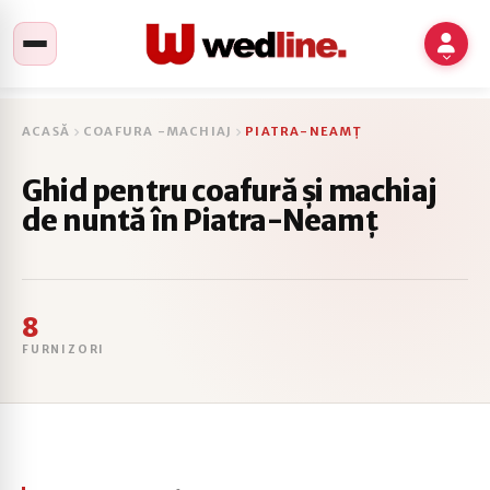
ACASĂ
COAFURA -MACHIAJ
PIATRA-NEAMȚ
Ghid pentru coafură și machiaj
de nuntă în Piatra-Neamț
8
FURNIZORI