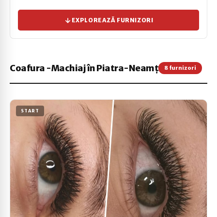
EXPLOREAZĂ FURNIZORI
Coafura -Machiaj în Piatra-Neamț
8 furnizori
START