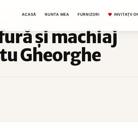
ACASĂ
NUNTA MEA
FURNIZORI
INVITAȚII O
fură și machiaj
ntu Gheorghe