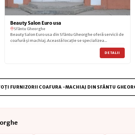
Beauty Salon Euro usa
Sfântu Gheorghe
Beauty Salon Euro usa din Sfântu Gheorghe oferă servicii de
coafură și machiaj. Această locație se specializea...
DETALII
TOȚI FURNIZORII COAFURA -MACHIAJ DIN SFÂNTU GHEO
eorghe