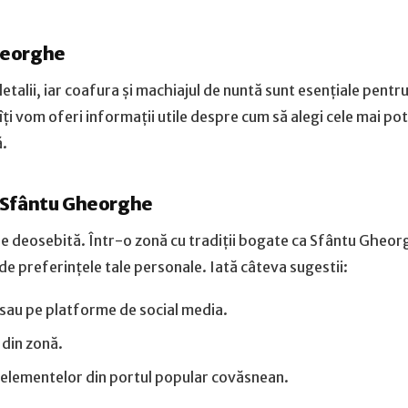
Gheorghe
talii, iar coafura și machiajul de nuntă sunt esențiale pentru
îți vom oferi informații utile despre cum să alegi cele mai pot
ă.
n Sfântu Gheorghe
ție deosebită. Într-o zonă cu tradiții bogate ca Sfântu Gheor
nt de preferințele tale personale. Iată câteva sugestii:
e sau pe platforme de social media.
 din zonă.
a elementelor din portul popular covăsnean.