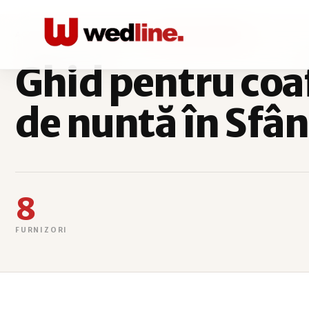
ACASĂ
COAFURA -MACHIAJ
SFÂNTU GHEORGHE
Ghid pentru coa
de nuntă în Sfâ
8
FURNIZORI