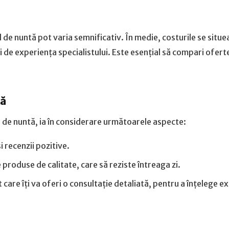
de nuntă pot varia semnificativ. În medie, costurile se situe
și de experiența specialistului. Este esențial să compari oferte
tă
l de nuntă, ia în considerare următoarele aspecte:
i recenzii pozitive.
produse de calitate, care să reziste întreaga zi.
care îți va oferi o consultație detaliată, pentru a înțelege exa