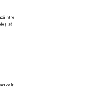
ază între
le și să
ct ce îți