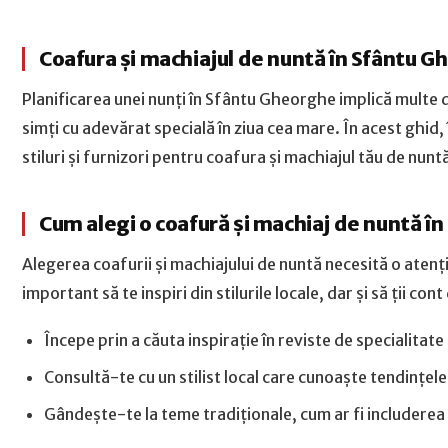
Coafura și machiajul de nuntă în Sfântu 
Planificarea unei nunți în Sfântu Gheorghe implică multe de
simți cu adevărat specială în ziua cea mare. În acest ghid, 
stiluri și furnizori pentru coafura și machiajul tău de nunt
Cum alegi o coafură și machiaj de nuntă î
Alegerea coafurii și machiajului de nuntă necesită o aten
important să te inspiri din stilurile locale, dar și să ții co
Începe prin a căuta inspirație în reviste de specialitat
Consultă-te cu un stilist local care cunoaște tendințele
Gândește-te la teme tradiționale, cum ar fi includere