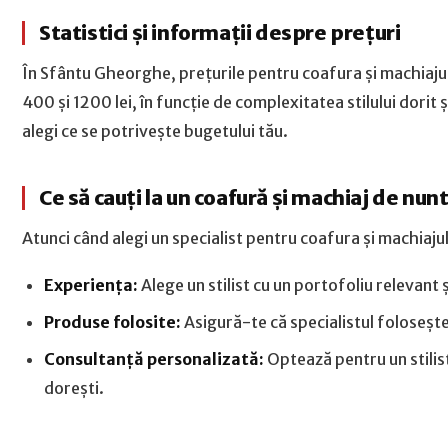
Statistici și informații despre prețuri
În Sfântu Gheorghe, prețurile pentru coafura și machiajul 
400 și 1200 lei, în funcție de complexitatea stilului dorit 
alegi ce se potrivește bugetului tău.
Ce să cauți la un coafură și machiaj de nun
Atunci când alegi un specialist pentru coafura și machiaju
Experiența:
Alege un stilist cu un portofoliu relevant ș
Produse folosite:
Asigură-te că specialistul folosește 
Consultanță personalizată:
Optează pentru un stilist 
dorești.