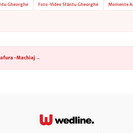
ântu Gheorghe
Foto-Video Sfântu Gheorghe
Momente Ar
afura -Machiaj →