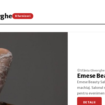
rghe
8 furnizori
Sfântu Gheorghe
Emese Bea
Emese Beauty Salo
machiaj. Salonul 
pentru eveniment
DETALII