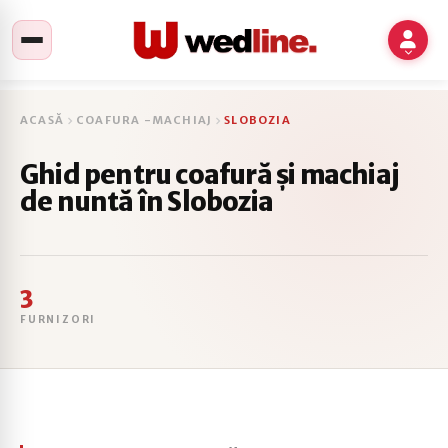
ACASĂ
COAFURA -MACHIAJ
SLOBOZIA
Ghid pentru coafură și machiaj
de nuntă în Slobozia
3
FURNIZORI