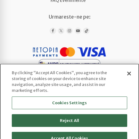
FAQ Evenimente
Urmareste-ne pe:
By clicking “Accept All Cookies”, you agree to the
storing of cookies on your device to enhance site
navigation, analyze site usage, and assist in our
marketing efforts.
WEDLINE AGENCY SRL
Cookies Settings
CUI: 52443922 | Reg. Com.: J2025066800003
Sediu social: Str. Ploscaru 29 Cod 117716,
Enculesti, Jud. Argeș
Reject All
Accept All Cookies