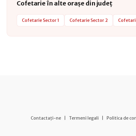
Cofetarie în alte orașe din județ
Cofetarie Sector 1
Cofetarie Sector 2
Cofetari
Contactați-ne
|
Termeni legali
|
Politica de co