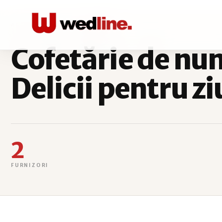
ACASĂ
COFETARIE
SECTOR 3
Cofetărie de nun
Delicii pentru zi
2
FURNIZORI