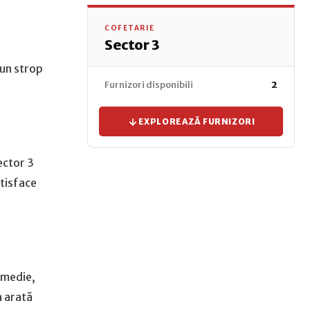
COFETARIE
Sector 3
 un strop
Furnizori disponibili
2
EXPLOREAZĂ FURNIZORI
Sector 3
atisface
n medie,
a arată