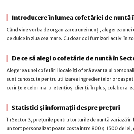
Introducere în lumea cofetăriei de nuntă î
Când vine vorba de organizarea unei nunți, alegerea unei 
de dulce în ziua cea mare. Cu doar doi furnizori activi în z
De ce să alegi o cofetărie de nuntă în Sect
Alegerea unei cofetării locale îți oferă avantajul personali
sunt cunoscute pentru utilizarea ingredientelor proaspete 
cerințele celor mai pretențioși clienți. În plus, colaborare
Statistici și informații despre prețuri
În Sector 3, prețurile pentru torturile de nuntă variază în
un tort personalizat poate costa între 800 și 1500 de lei, c