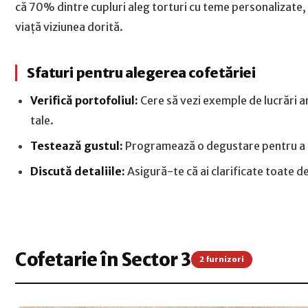
că 70% dintre cupluri aleg torturi cu teme personalizate,
viață viziunea dorită.
Sfaturi pentru alegerea cofetăriei
Verifică portofoliul:
Cere să vezi exemple de lucrări an
tale.
Testează gustul:
Programează o degustare pentru a te 
Discută detaliile:
Asigură-te că ai clarificate toate det
Cofetarie în Sector 3
2 furnizori