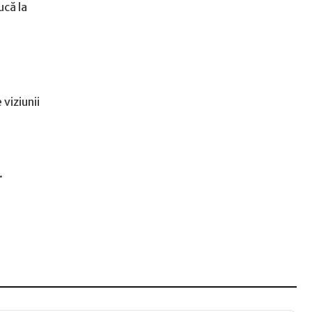
ucă la
 viziunii
.