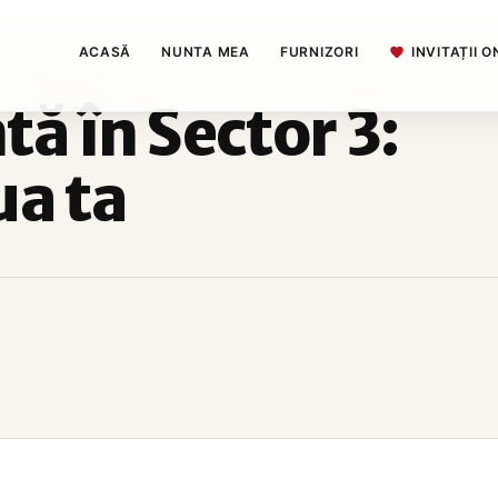
ACASĂ
NUNTA MEA
FURNIZORI
INVITAȚII O
tă în Sector 3:
ua ta