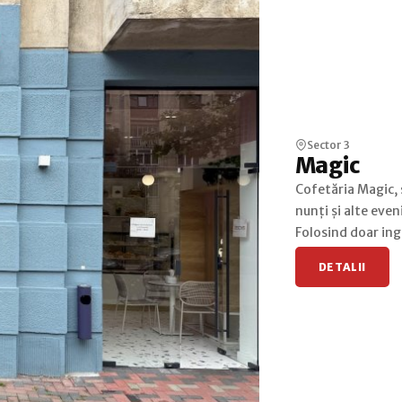
Sector 3
Magic
Cofetăria Magic, 
nunți și alte eve
Folosind doar ingr
DETALII