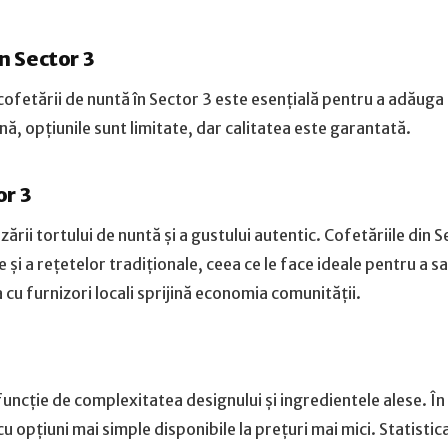
n Sector 3
cofetării de nuntă în Sector 3 este esențială pentru a adăuga
onă, opțiunile sunt limitate, dar calitatea este garantată.
or 3
zării tortului de nuntă și a gustului autentic. Cofetăriile din 
și a rețetelor tradiționale, ceea ce le face ideale pentru a s
a cu furnizori locali sprijină economia comunității.
 funcție de complexitatea designului și ingredientele alese. Î
u opțiuni mai simple disponibile la prețuri mai mici. Statistic