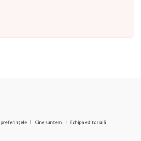
 preferințele
|
Cine suntem
|
Echipa editorială