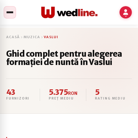
ACASĂ
MUZICA
VASLUI
Ghid complet pentru alegerea
formației de nuntă în Vaslui
43
5.375
5
RON
FURNIZORI
PREȚ MEDIU
RATING MEDIU