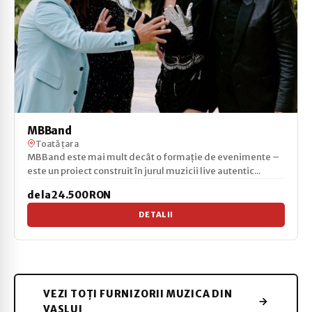
MBBand
Toată țara
MBBand este mai mult decât o formație de evenimente –
este un proiect construit în jurul muzicii live autentic...
de la 24.500 RON
DETALII
VEZI TOȚI FURNIZORII MUZICA DIN
VASLUI