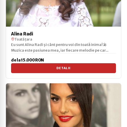
Alina Radi
Toată țara
Eu sunt Alina Radi și cânt pentru voi din toată inima! 🎤
Muzica este pasiunea mea, iar fiecare melodie pe car...
de la 15.000 RON
DETALII