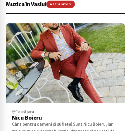
Muzica în Vaslui
43 furnizori
Toată țara
Nicu Boieru
Cânt pentru oameni și suflete! Sunt Nicu Boieru, iar