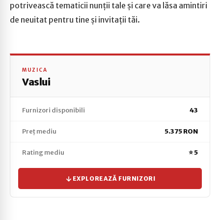
potrivească tematicii nunții tale și care va lăsa amintiri
de neuitat pentru tine și invitații tăi.
MUZICA
Vaslui
Furnizori disponibili
43
Preț mediu
5.375 RON
Rating mediu
⭐ 5
EXPLOREAZĂ FURNIZORI