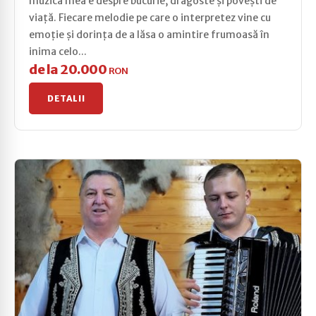
muzica mea e despre bucurie, dragoste și povești de
viață. Fiecare melodie pe care o interpretez vine cu
emoție și dorința de a lăsa o amintire frumoasă în
inima celo...
de la 20.000
RON
DETALII