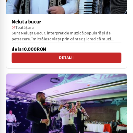
Neluta bucur
Toată țara
Sunt Neluța Bucur, interpret de muzică populară și de
petrecere. Îmi trăiesc viața prin cântec și cred că muzi...
de la 10.000 RON
DETALII