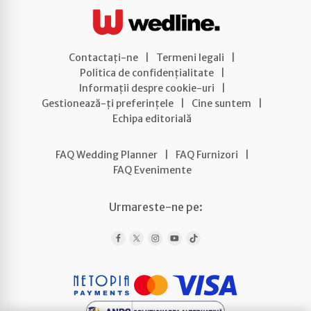
Contactați-ne
|
Termeni legali
|
Politica de confidențialitate
|
Informații despre cookie-uri
|
Gestionează-ți preferințele
|
Cine suntem
|
Echipa editorială
FAQ Wedding Planner
|
FAQ Furnizori
|
FAQ Evenimente
Urmareste-ne pe: