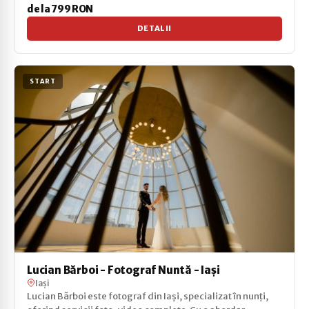
de la 799 RON
DETALII
START
Lucian Bărboi - Fotograf Nuntă - Iași
Iași
Lucian Bărboi este fotograf din Iași, specializat în nunți,