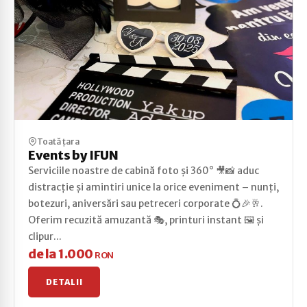
Toată țara
Events by IFUN
Serviciile noastre de cabină foto și 360° 🎥📸 aduc
distracție și amintiri unice la orice eveniment – nunți,
botezuri, aniversări sau petreceri corporate 💍🎉🥂.
Oferim recuzită amuzantă 🎭, printuri instant 🖼️ și
clipur...
de la 1.000
RON
DETALII