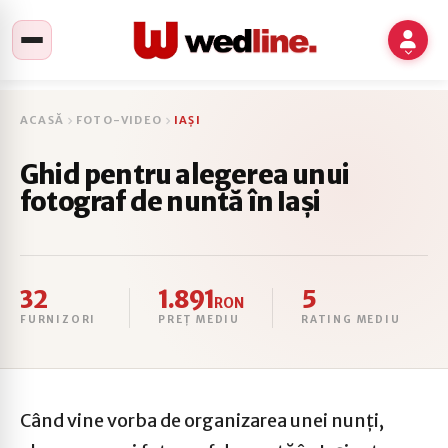
ACASĂ
FOTO-VIDEO
IAȘI
Ghid pentru alegerea unui
fotograf de nuntă în Iași
32
1.891
5
RON
FURNIZORI
PREȚ MEDIU
RATING MEDIU
Când vine vorba de organizarea unei nunți,