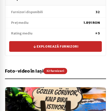
Furnizori disponibili
32
Preț mediu
1.891 RON
Rating mediu
⭐ 5
EXPLOREAZĂ FURNIZORI
Foto-video în Iași
32 furnizori