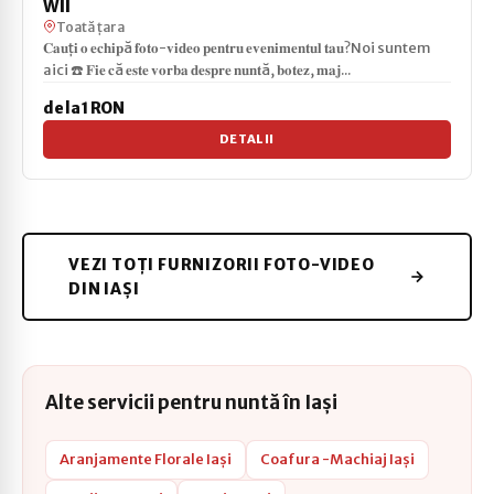
Wll
Toată țara
𝐂𝐚𝐮ț𝐢 𝐨 𝐞𝐜𝐡𝐢𝐩ă 𝐟𝐨𝐭𝐨-𝐯𝐢𝐝𝐞𝐨 𝐩𝐞𝐧𝐭𝐫𝐮 𝐞𝐯𝐞𝐧𝐢𝐦𝐞𝐧𝐭𝐮𝐥 𝐭𝐚𝐮?Noi suntem
aici ☎️ 𝐅𝐢𝐞 𝐜ă 𝐞𝐬𝐭𝐞 𝐯𝐨𝐫𝐛𝐚 𝐝𝐞𝐬𝐩𝐫𝐞 𝐧𝐮𝐧𝐭ă, 𝐛𝐨𝐭𝐞𝐳, 𝐦𝐚𝐣...
de la 1 RON
DETALII
VEZI TOȚI FURNIZORII FOTO-VIDEO
DIN IAȘI
Alte servicii pentru nuntă în Iași
Aranjamente Florale Iași
Coafura -Machiaj Iași