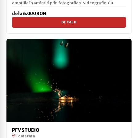
emoțiile în amintiri prin fotografie și videografie. Cu...
de la 6.000 RON
DETALII
PFV STUDIO
Toată țara