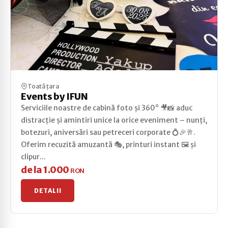
Toată țara
Events by IFUN
Serviciile noastre de cabină foto și 360° 🎥📸 aduc
distracție și amintiri unice la orice eveniment – nunți,
botezuri, aniversări sau petreceri corporate 💍🎉🥂.
Oferim recuzită amuzantă 🎭, printuri instant 🖼️ și
clipur...
de la 1.000
RON
DETALII