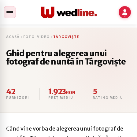
ACASĂ
FOTO-VIDEO
TÂRGOVIȘTE
Ghid pentru alegerea unui
fotograf de nuntă în Târgoviște
42
1.923
5
RON
FURNIZORI
PREȚ MEDIU
RATING MEDIU
Când vine vorba de alegerea unui fotograf de