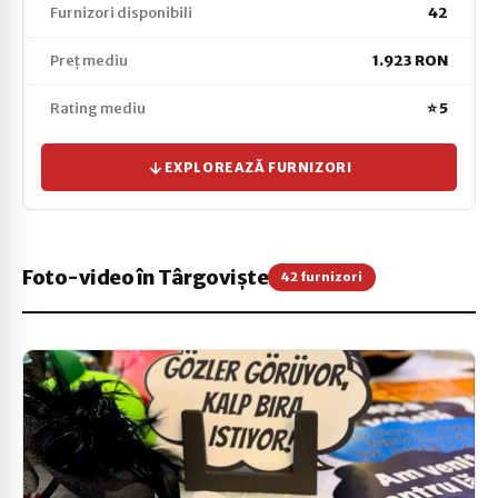
Furnizori disponibili
42
Preț mediu
1.923 RON
Rating mediu
⭐ 5
EXPLOREAZĂ FURNIZORI
Foto-video în Târgoviște
42 furnizori