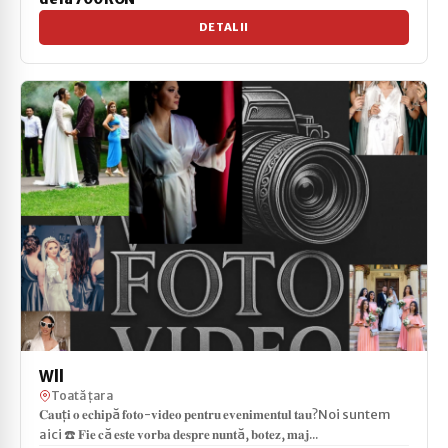
DETALII
Wll
Toată țara
𝐂𝐚𝐮ț𝐢 𝐨 𝐞𝐜𝐡𝐢𝐩ă 𝐟𝐨𝐭𝐨-𝐯𝐢𝐝𝐞𝐨 𝐩𝐞𝐧𝐭𝐫𝐮 𝐞𝐯𝐞𝐧𝐢𝐦𝐞𝐧𝐭𝐮𝐥 𝐭𝐚𝐮?Noi suntem
aici ☎️ 𝐅𝐢𝐞 𝐜ă 𝐞𝐬𝐭𝐞 𝐯𝐨𝐫𝐛𝐚 𝐝𝐞𝐬𝐩𝐫𝐞 𝐧𝐮𝐧𝐭ă, 𝐛𝐨𝐭𝐞𝐳, 𝐦𝐚𝐣...