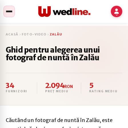
ACASĂ
FOTO-VIDEO
ZALĂU
Ghid pentru alegerea unui
fotograf de nuntă în Zalău
34
2.094
5
RON
FURNIZORI
PREȚ MEDIU
RATING MEDIU
Căutând un fotograf de nuntă în Zalău, este