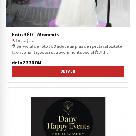
Foto 360 - Moments
Toată țara
🎥 Serviciul de Foto 360 aduce un plus de spectaculozitate
la orice nuntă, botez sau eveniment special 💍🎉. I...
de la 799 RON
DETALII