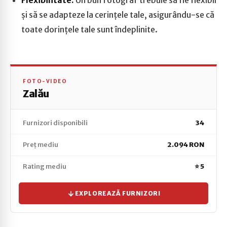
Flexibilitate:
Un bun fotograf trebuie să fie flexibil
și să se adapteze la cerințele tale, asigurându-se că
toate dorințele tale sunt îndeplinite.
FOTO-VIDEO
Zalău
Furnizori disponibili
34
Preț mediu
2.094 RON
Rating mediu
⭐ 5
EXPLOREAZĂ FURNIZORI