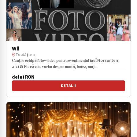
Wll
Toată țara
𝐂𝐚𝐮ț𝐢 𝐨 𝐞𝐜𝐡𝐢𝐩ă 𝐟𝐨𝐭𝐨-𝐯𝐢𝐝𝐞𝐨 𝐩𝐞𝐧𝐭𝐫𝐮 𝐞𝐯𝐞𝐧𝐢𝐦𝐞𝐧𝐭𝐮𝐥 𝐭𝐚𝐮?Noi suntem
aici ☎️ 𝐅𝐢𝐞 𝐜ă 𝐞𝐬𝐭𝐞 𝐯𝐨𝐫𝐛𝐚 𝐝𝐞𝐬𝐩𝐫𝐞 𝐧𝐮𝐧𝐭ă, 𝐛𝐨𝐭𝐞𝐳, 𝐦𝐚𝐣...
de la 1 RON
DETALII