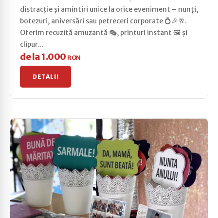
distracție și amintiri unice la orice eveniment – nunți,
botezuri, aniversări sau petreceri corporate 💍🎉🥂.
Oferim recuzită amuzantă 🎭, printuri instant 🖼️ și
clipur...
de la 1.000
RON
DETALII