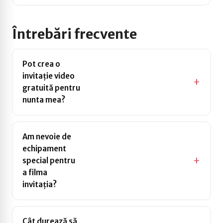
Întrebări frecvente
Pot crea o
invitație video
gratuită pentru
Da, Wedline este
nunta mea?
gratuit. Creezi,
personalizezi și trimiți
invitația video fără
Am nevoie de
costuri ascunse.
echipament
special pentru
Nu. Telefonul mobil este
a filma
tot ce ai nevoie. Un loc cu
invitația?
lumină bună și 30 de
secunde de filmare sunt
suficiente.
Cât durează să