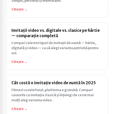
Simplu, personal și memorabil.
Citește →
Invitații video vs. digitale vs. clasice pe hârtie
— comparație completă
Compari cele trei tipuri de invitații de nuntă — hârtie,
digitală și video — ca să alegi varianta potrivită pentru
voi.
Citește →
Cât costă o invitație video de nuntă în 2025
Filmezi cu telefonul, platforma e gratuită. Compari
costurile cu invitația clasică și înțelegi de ce tot mai
mulți aleg varianta video.
Citește →