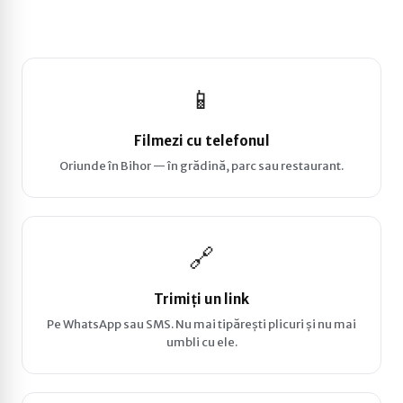
📱
Filmezi cu telefonul
Oriunde în Bihor — în grădină, parc sau restaurant.
🔗
Trimiți un link
Pe WhatsApp sau SMS. Nu mai tipărești plicuri și nu mai
umbli cu ele.