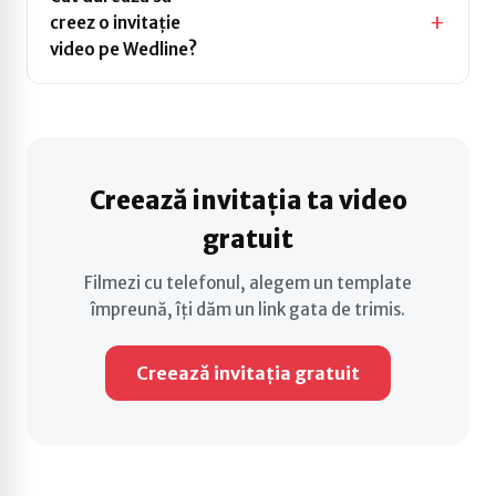
creez o invitație
Între 10 și 20 de
video pe Wedline?
minute — de la
filmare până la link-ul
gata de trimis.
Creează invitația ta video
gratuit
Filmezi cu telefonul, alegem un template
împreună, îți dăm un link gata de trimis.
Creează invitația gratuit