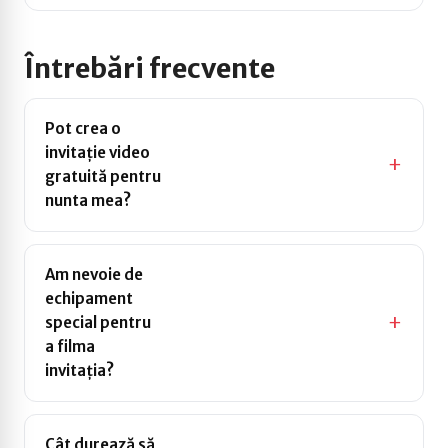
Întrebări frecvente
Pot crea o
invitație video
gratuită pentru
Da, Wedline este
nunta mea?
gratuit. Creezi,
personalizezi și trimiți
invitația video fără
Am nevoie de
costuri ascunse.
echipament
special pentru
Nu. Telefonul mobil este
a filma
tot ce ai nevoie. Un loc cu
invitația?
lumină bună și 30 de
secunde de filmare sunt
suficiente.
Cât durează să