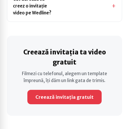
creez o invitație
Între 10 și 20 de
video pe Wedline?
minute — de la
filmare până la link-ul
gata de trimis.
Creează invitația ta video
gratuit
Filmezi cu telefonul, alegem un template
împreună, îți dăm un link gata de trimis.
Creează invitația gratuit