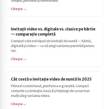
Simplu, personal și memorabil.
Citește →
Invitații video vs. digitale vs. clasice pe hârtie
— comparație completă
Compari cele trei tipuri de invitații de nuntă — hârtie,
digitală și video — ca să alegi varianta potrivită pentru
voi.
Citește →
Cât costă o invitație video de nuntă în 2025
Filmezi cu telefonul, platforma e gratuită. Compari
costurile cu invitația clasică și înțelegi de ce tot mai
mulți aleg varianta video.
Citește →