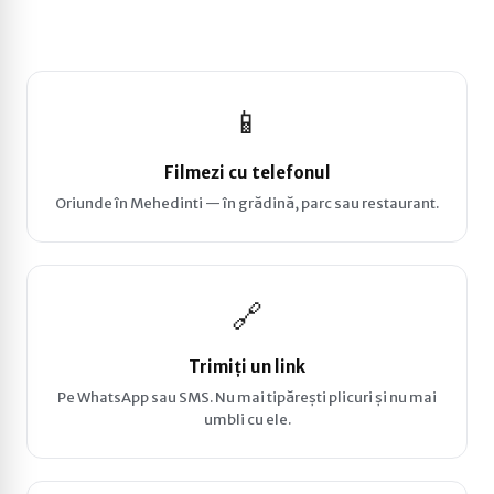
📱
Filmezi cu telefonul
Oriunde în Mehedinti — în grădină, parc sau restaurant.
🔗
Trimiți un link
Pe WhatsApp sau SMS. Nu mai tipărești plicuri și nu mai
umbli cu ele.