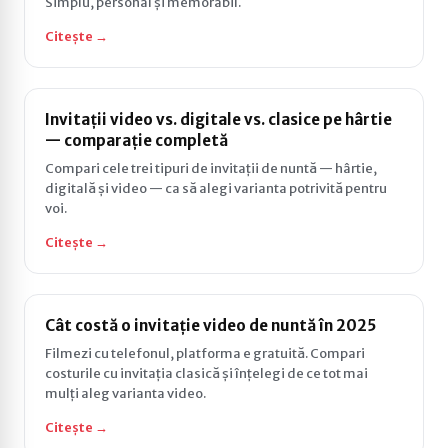
Simplu, personal și memorabil.
Citește →
Invitații video vs. digitale vs. clasice pe hârtie
— comparație completă
Compari cele trei tipuri de invitații de nuntă — hârtie,
digitală și video — ca să alegi varianta potrivită pentru
voi.
Citește →
Cât costă o invitație video de nuntă în 2025
Filmezi cu telefonul, platforma e gratuită. Compari
costurile cu invitația clasică și înțelegi de ce tot mai
mulți aleg varianta video.
Citește →