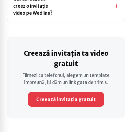
creez o invitație
Între 10 și 20 de
video pe Wedline?
minute — de la
filmare până la link-ul
gata de trimis.
Creează invitația ta video
gratuit
Filmezi cu telefonul, alegem un template
împreună, îți dăm un link gata de trimis.
Creează invitația gratuit