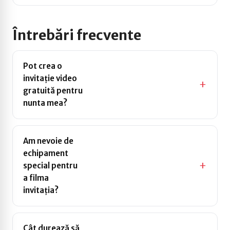
Întrebări frecvente
Pot crea o
invitație video
gratuită pentru
Da, Wedline este
nunta mea?
gratuit. Creezi,
personalizezi și trimiți
invitația video fără
Am nevoie de
costuri ascunse.
echipament
special pentru
Nu. Telefonul mobil este
a filma
tot ce ai nevoie. Un loc cu
invitația?
lumină bună și 30 de
secunde de filmare sunt
suficiente.
Cât durează să