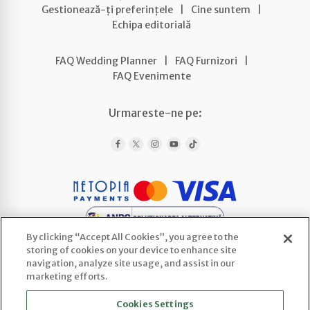
Gestionează-ți preferințele
|
Cine suntem
|
Echipa editorială
FAQ Wedding Planner
|
FAQ Furnizori
|
FAQ Evenimente
Urmareste-ne pe:
By clicking “Accept All Cookies”, you agree to the
storing of cookies on your device to enhance site
navigation, analyze site usage, and assist in our
marketing efforts.
WEDLINE AGENCY SRL
Cookies Settings