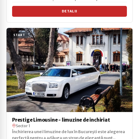
DETALII
START
Prestige Limousine - limuzine de inchiriat
Sector 1
Închirierea unei limuzine de lux în București este alegerea
perfectă pentru a adăuga un strop de eleganță nunț...