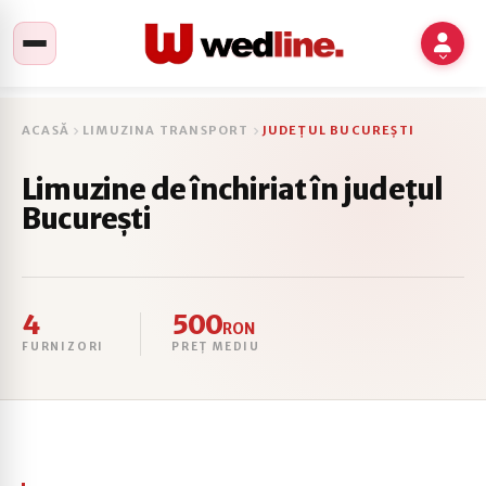
ACASĂ
LIMUZINA TRANSPORT
JUDEȚUL BUCUREȘTI
Limuzine de închiriat în județul
București
4
500
RON
FURNIZORI
PREȚ MEDIU