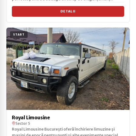
DETALII
START
Royal Limousine
Sector 5
Royal Limousine București oferă închiriere limuzine și
mașini de epocă pentru nunți și alte evenimente special...