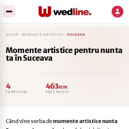
ACASĂ
MOMENTE ARTISTICE
SUCEAVA
Momente artistice pentru nunta
ta în Suceava
4
463
RON
FURNIZORI
PREȚ MEDIU
Când vine vorba de
momente artistice nunta