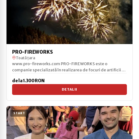
PRO-FIREWORKS
Toată țara
www.pro-fireworks.com PRO-FIREWORKS este o
companie specializată în realizarea de focuri de artificii de
înal...
de la 1.300 RON
DETALII
START