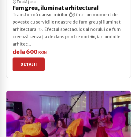
Toată țara
Fum greu, iluminat arhitectural
Transformă dansul mirilor 💍💃 într-un moment de
poveste cu serviciile noastre de fum greu și iluminat
arhitectural ✨. Efectul spectaculos al norului de fum
creează senzația de dans printre nori ☁️, iar luminile
arhitec...
de la 600
RON
DETALII