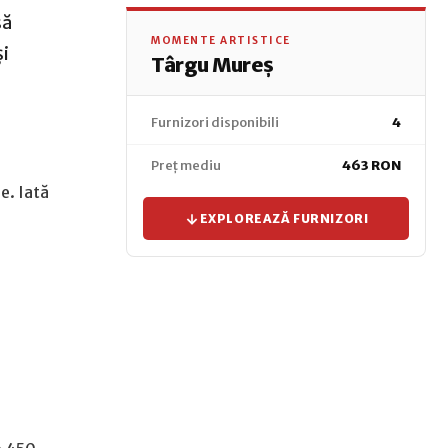
să
MOMENTE ARTISTICE
i
Târgu Mureș
Furnizori disponibili
4
Preț mediu
463 RON
e. Iată
EXPLOREAZĂ FURNIZORI