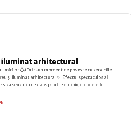
 iluminat arhitectural
 mirilor 💍💃 într-un moment de poveste cu serviciile
eu și iluminat arhitectural ✨. Efectul spectaculos al
ează senzația de dans printre nori ☁️, iar luminile
ON