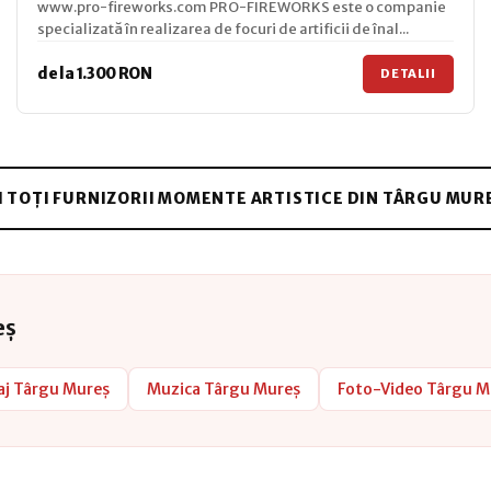
www.pro-fireworks.com PRO-FIREWORKS este o companie
specializată în realizarea de focuri de artificii de înal...
de la 1.300 RON
DETALII
I TOȚI FURNIZORII MOMENTE ARTISTICE DIN TÂRGU MUR
eș
aj Târgu Mureș
Muzica Târgu Mureș
Foto-Video Târgu M