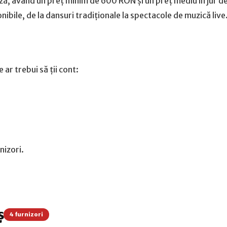
ză, având un preț minim de 600 RON și un preț mediu în jur d
nibile, de la dansuri tradiționale la spectacole de muzică live
ar trebui să ții cont:
nizori.
ș
4 furnizori