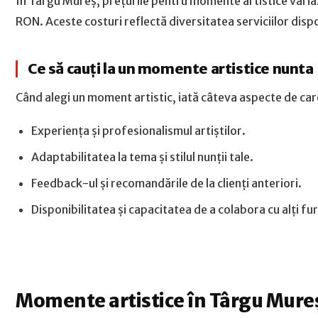
În Târgu Mureș, prețurile pentru momente artistice varia
RON. Aceste costuri reflectă diversitatea serviciilor dispo
Ce să cauți la un momente artistice nunta
Când alegi un moment artistic, iată câteva aspecte de care 
Experiența și profesionalismul artiștilor.
Adaptabilitatea la tema și stilul nunții tale.
Feedback-ul și recomandările de la clienți anteriori.
Disponibilitatea și capacitatea de a colabora cu alți fur
Momente artistice în Târgu Mure