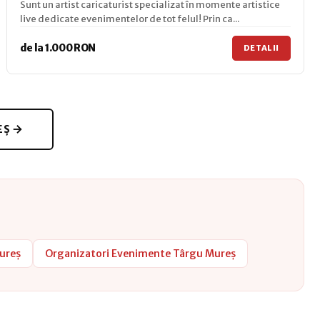
Sunt un artist caricaturist specializat în momente artistice
live dedicate evenimentelor de tot felul! Prin ca...
de la 1.000 RON
DETALII
EȘ
ureș
Organizatori Evenimente Târgu Mureș