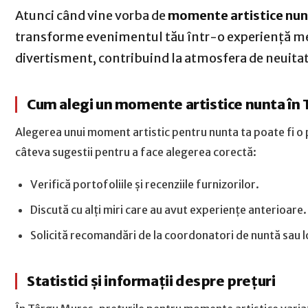
Atunci când vine vorba de
momente artistice nun
transforme evenimentul tău într-o experiență m
divertisment, contribuind la atmosfera de neuitat a
Cum alegi un momente artistice nunta în
Alegerea unui moment artistic pentru nunta ta poate fi o 
câteva sugestii pentru a face alegerea corectă:
Verifică portofoliile și recenziile furnizorilor.
Discută cu alți miri care au avut experiențe anterioare.
Solicită recomandări de la coordonatori de nuntă sau l
Statistici și informații despre prețuri