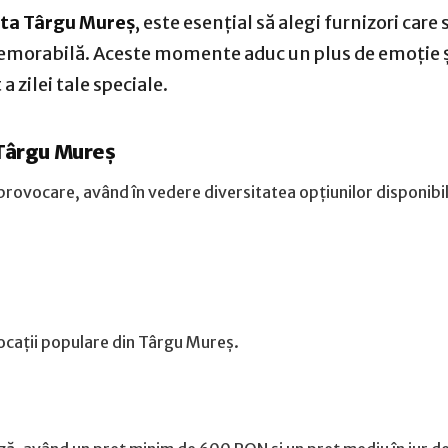
ta Târgu Mureș
, este esențial să alegi furnizori care 
emorabilă. Aceste momente aduc un plus de emoție ș
 zilei tale speciale.
 Târgu Mureș
provocare, având în vedere diversitatea opțiunilor disponibil
ocații populare din Târgu Mureș.