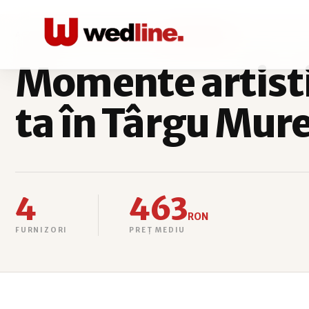
ACASĂ
MOMENTE ARTISTICE
TÂRGU MUREȘ
Momente artist
ta în Târgu Mur
4
463
RON
FURNIZORI
PREȚ MEDIU