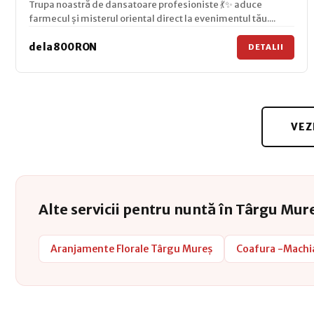
Trupa noastră de dansatoare profesioniste 💃✨ aduce
farmecul și misterul oriental direct la evenimentul tău....
de la 800 RON
DETALII
VEZ
Alte servicii pentru nuntă în Târgu Mur
Aranjamente Florale Târgu Mureș
Coafura -Machi