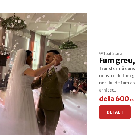
Toată țara
Fum greu,
Transformă dansul
noastre de fum gr
norului de fum cre
arhitec...
de la 600
R
DETALII