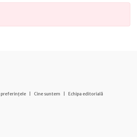
 preferințele
|
Cine suntem
|
Echipa editorială