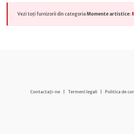
Vezi toți furnizorii din categoria
Momente artistice
:
Contactați-ne
|
Termeni legali
|
Politica de co