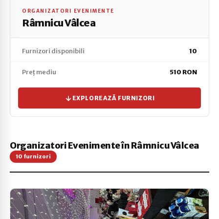
ORGANIZATORI EVENIMENTE
Râmnicu Vâlcea
Furnizori disponibili
10
Preț mediu
510 RON
EXPLOREAZĂ FURNIZORI
Organizatori Evenimente în Râmnicu Vâlcea
10 furnizori