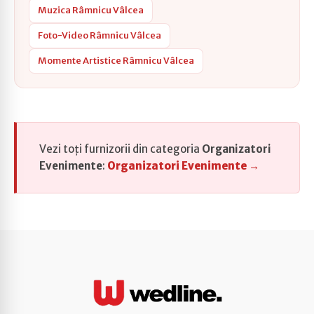
Muzica Râmnicu Vâlcea
Foto-Video Râmnicu Vâlcea
Momente Artistice Râmnicu Vâlcea
Vezi toți furnizorii din categoria
Organizatori
Evenimente
:
Organizatori Evenimente →