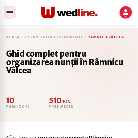
ACASĂ
ORGANIZATORI EVENIMENTE
RÂMNICU VÂLCEA
Ghid complet pentru
organizarea nunții în Râmnicu
Vâlcea
10
510
RON
FURNIZORI
PREȚ MEDIU
Căutând un
organizator nunta Râmnicu