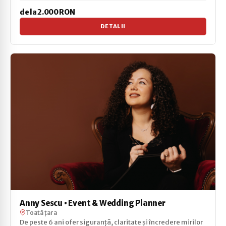
fără...
de la 2.000 RON
DETALII
Anny Sescu • Event & Wedding Planner
Toată țara
De peste 6 ani ofer siguranță, claritate și încredere mirilor