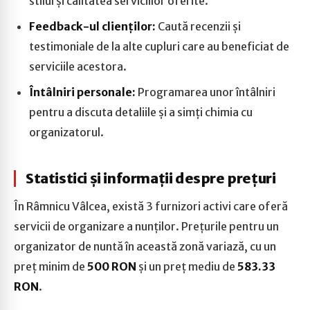
stilul și calitatea serviciilor oferite.
Feedback-ul clienților:
Caută recenzii și
testimoniale de la alte cupluri care au beneficiat de
serviciile acestora.
Întâlniri personale:
Programarea unor întâlniri
pentru a discuta detaliile și a simți chimia cu
organizatorul.
Statistici și informații despre prețuri
În Râmnicu Vâlcea, există 3 furnizori activi care oferă
servicii de organizare a nunților. Prețurile pentru un
organizator de nuntă în această zonă variază, cu un
preț minim de
500 RON
și un preț mediu de
583.33
RON
.