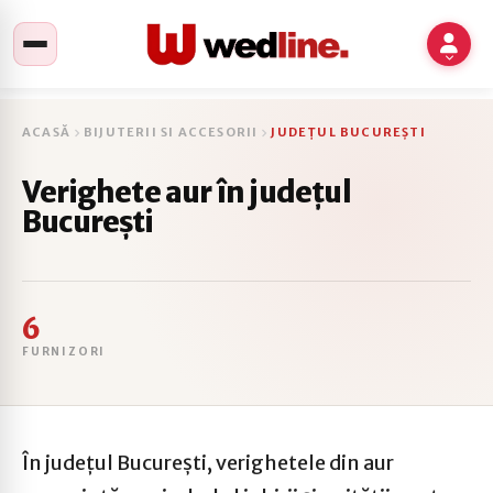
ACASĂ
BIJUTERII SI ACCESORII
JUDEȚUL BUCUREȘTI
Verighete aur în județul
București
6
FURNIZORI
În județul București, verighetele din aur