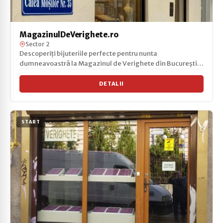
MagazinulDeVerighete.ro
Sector 2
Descoperiți bijuteriile perfecte pentru nunta
dumneavoastră la Magazinul de Verighete din București,
situat pe...
DETALII
START