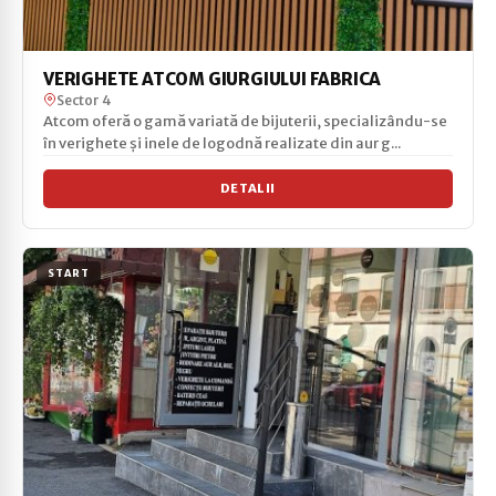
VERIGHETE ATCOM GIURGIULUI FABRICA
Sector 4
Atcom oferă o gamă variată de bijuterii, specializându-se
în verighete și inele de logodnă realizate din aur g...
DETALII
START