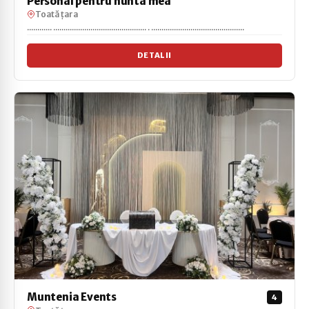
Personal pentru nunta mea
Toată țara
............ ............................................. . .............................................
DETALII
Muntenia Events
4