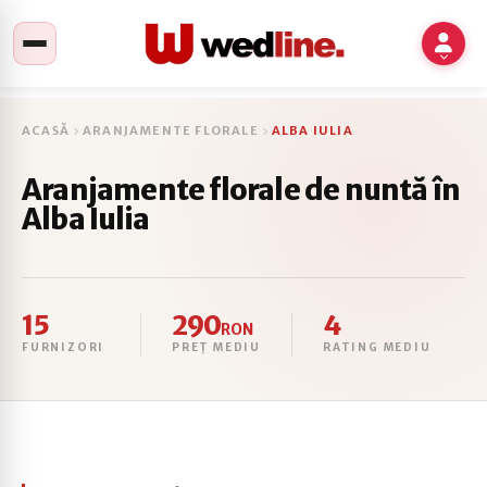
ACASĂ
ARANJAMENTE FLORALE
ALBA IULIA
Aranjamente florale de nuntă în
Alba Iulia
15
290
4
RON
FURNIZORI
PREȚ MEDIU
RATING MEDIU