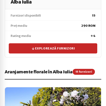
Alba Iulia
Furnizori disponibili
15
Preț mediu
290 RON
Rating mediu
⭐ 4
EXPLOREAZĂ FURNIZORI
Aranjamente florale în Alba Iulia
15 furnizori