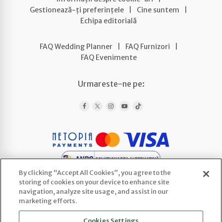
Gestionează-ți preferințele
|
Cine suntem
|
Echipa editorială
FAQ Wedding Planner
|
FAQ Furnizori
|
FAQ Evenimente
Urmareste-ne pe:
By clicking “Accept All Cookies”, you agree to the
storing of cookies on your device to enhance site
navigation, analyze site usage, and assist in our
marketing efforts.
WEDLINE AGENCY SRL
Cookies Settings