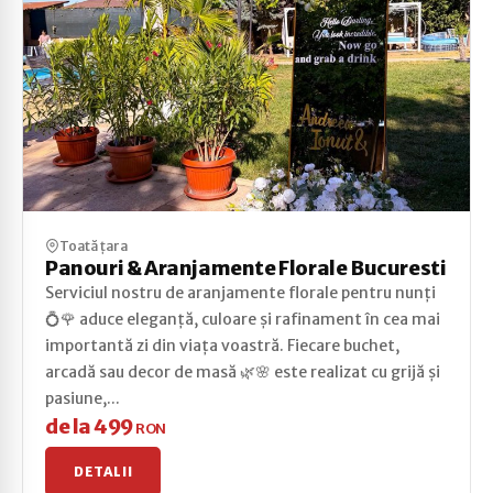
Toată țara
Panouri & Aranjamente Florale Bucuresti
Serviciul nostru de aranjamente florale pentru nunți
💍🌹 aduce eleganță, culoare și rafinament în cea mai
importantă zi din viața voastră. Fiecare buchet,
arcadă sau decor de masă 🌿🌸 este realizat cu grijă și
pasiune,...
de la 499
RON
DETALII