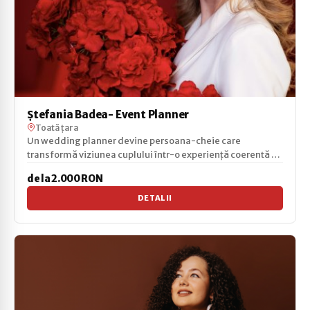
Ştefania Badea- Event Planner
Toată țara
Un wedding planner devine persoana-cheie care
transformă viziunea cuplului într-o experiență coerentă și
fără...
de la 2.000 RON
DETALII