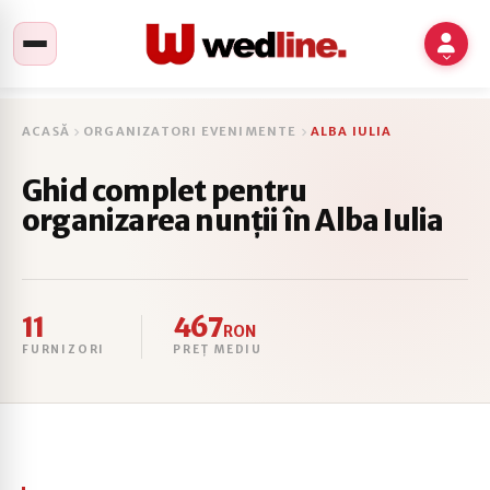
ACASĂ
ORGANIZATORI EVENIMENTE
ALBA IULIA
Ghid complet pentru
organizarea nunții în Alba Iulia
11
467
RON
FURNIZORI
PREȚ MEDIU