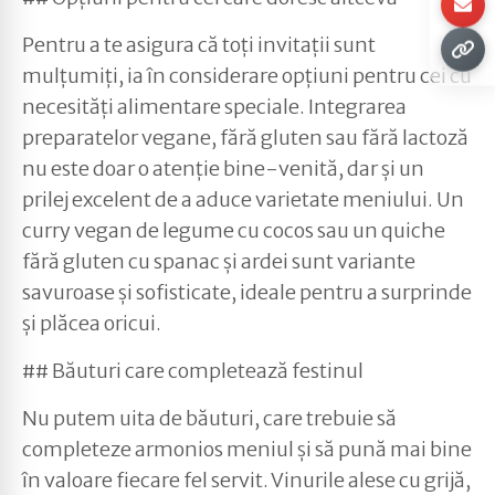
Pentru a te asigura că toți invitații sunt
mulțumiți, ia în considerare opțiuni pentru cei cu
necesități alimentare speciale. Integrarea
preparatelor vegane, fără gluten sau fără lactoză
nu este doar o atenție bine-venită, dar și un
prilej excelent de a aduce varietate meniului. Un
curry vegan de legume cu cocos sau un quiche
fără gluten cu spanac și ardei sunt variante
savuroase și sofisticate, ideale pentru a surprinde
și plăcea oricui.
## Băuturi care completează festinul
Nu putem uita de băuturi, care trebuie să
completeze armonios meniul și să pună mai bine
în valoare fiecare fel servit. Vinurile alese cu grijă,