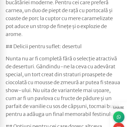
bucătăriei moderne. Pentru cei care preferă
carnea, un duo de piept de rață cu portocală și
coaste de porc la cuptor cu mere caramelizate
pot aduce un strop de finețe și o explozie de
arome.
## Delicii pentru suflet: desertul
Nunta nu ar fi completă fără o selecție atractivă
de deserturi. Gândindu-ne la ceva cu adevărat
special, un tort creat din straturi proaspete de
ciocolată cu mousse de zmeură ar putea fi steaua
show-ului. Nu uita de variantele mai ușoare,
cum ar fi un pavlova cu fructe de pădure și un
parfait de vanilie cu sos de căpșuni, tocmai bune
SHARE
pentru a adăuga un final memorabil festinului.
## Opțiuni pentru cei care doresc altceva