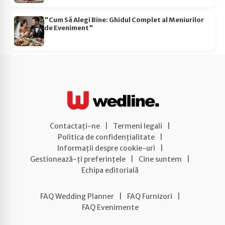
"Cum Să Alegi Bine: Ghidul Complet al Meniurilor
de Eveniment"
Contactați-ne
|
Termeni legali
|
Politica de confidențialitate
|
Informații despre cookie-uri
|
Gestionează-ți preferințele
|
Cine suntem
|
Echipa editorială
FAQ Wedding Planner
|
FAQ Furnizori
|
FAQ Evenimente