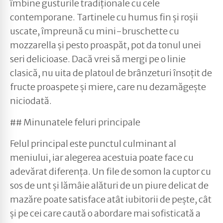
îmbine gusturile tradiționale cu cele
contemporane. Tartinele cu humus fin și roșii
uscate, împreună cu mini-bruschette cu
mozzarella și pesto proaspăt, pot da tonul unei
seri delicioase. Dacă vrei să mergi pe o linie
clasică, nu uita de platoul de brânzeturi însoțit de
fructe proaspete și miere, care nu dezamăgește
niciodată.
## Minunatele feluri principale
Felul principal este punctul culminant al
meniului, iar alegerea acestuia poate face cu
adevărat diferența. Un file de somon la cuptor cu
sos de unt și lămâie alături de un piure delicat de
mazăre poate satisface atât iubitorii de pește, cât
și pe cei care caută o abordare mai sofisticată a