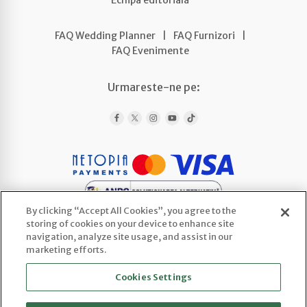
Echipa editorială
FAQ Wedding Planner
|
FAQ Furnizori
|
FAQ Evenimente
Urmareste-ne pe:
By clicking “Accept All Cookies”, you agree to the
storing of cookies on your device to enhance site
navigation, analyze site usage, and assist in our
marketing efforts.
WEDLINE AGENCY SRL
Cookies Settings
CUI: 52443922 | Reg. Com.: J2025066800003
Sediu social: Str. Ploscaru 29 Cod 117716,