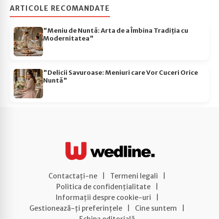
ARTICOLE RECOMANDATE
"Meniu de Nuntă: Arta de a Îmbina Tradiția cu
Modernitatea"
"Delicii Savuroase: Meniuri care Vor Cuceri Orice
Nuntă"
Contactați-ne
|
Termeni legali
|
Politica de confidențialitate
|
Informații despre cookie-uri
|
Gestionează-ți preferințele
|
Cine suntem
|