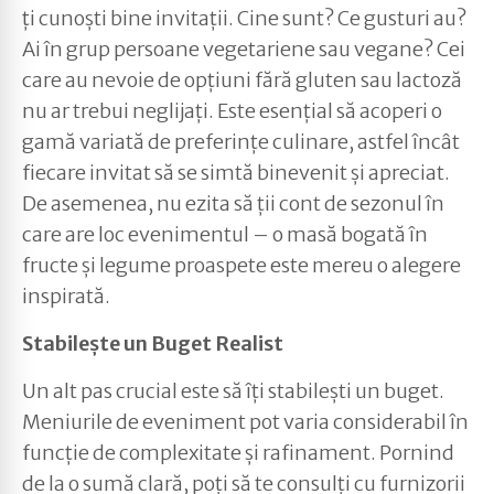
ți cunoști bine invitații. Cine sunt? Ce gusturi au?
Ai în grup persoane vegetariene sau vegane? Cei
care au nevoie de opțiuni fără gluten sau lactoză
nu ar trebui neglijați. Este esențial să acoperi o
gamă variată de preferințe culinare, astfel încât
fiecare invitat să se simtă binevenit și apreciat.
De asemenea, nu ezita să ții cont de sezonul în
care are loc evenimentul – o masă bogată în
fructe și legume proaspete este mereu o alegere
inspirată.
Stabilește un Buget Realist
Un alt pas crucial este să îți stabilești un buget.
Meniurile de eveniment pot varia considerabil în
funcție de complexitate și rafinament. Pornind
de la o sumă clară, poți să te consulți cu furnizorii