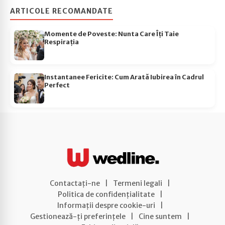
ARTICOLE RECOMANDATE
Momente de Poveste: Nunta Care Îți Taie
Respirația
Instantanee Fericite: Cum Arată Iubirea în Cadrul
Perfect
Contactați-ne
|
Termeni legali
|
Politica de confidențialitate
|
Informații despre cookie-uri
|
Gestionează-ți preferințele
|
Cine suntem
|