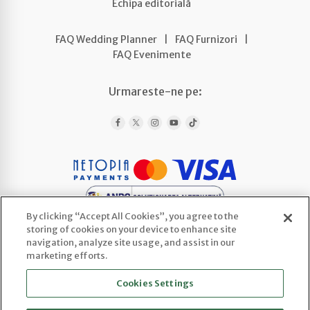
Echipa editorială
FAQ Wedding Planner
|
FAQ Furnizori
|
FAQ Evenimente
Urmareste-ne pe:
By clicking “Accept All Cookies”, you agree to the
storing of cookies on your device to enhance site
navigation, analyze site usage, and assist in our
marketing efforts.
WEDLINE AGENCY SRL
Cookies Settings
CUI: 52443922 | Reg. Com.: J2025066800003
Sediu social: Str. Ploscaru 29 Cod 117716,