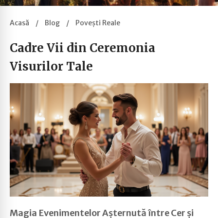
Acasă
/
Blog
/
Povești Reale
Cadre Vii din Ceremonia
Visurilor Tale
Magia Evenimentelor Așternută între Cer și