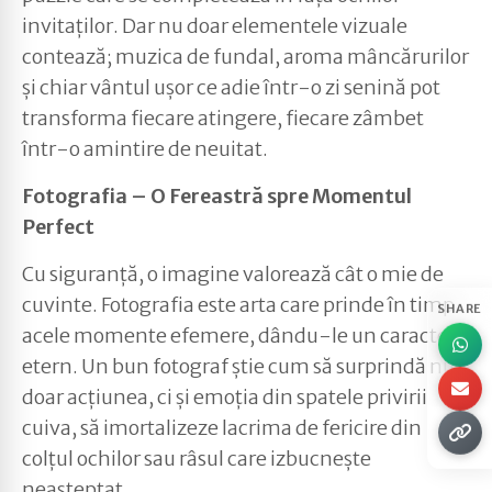
invitaților. Dar nu doar elementele vizuale
contează; muzica de fundal, aroma mâncărurilor
și chiar vântul ușor ce adie într-o zi senină pot
transforma fiecare atingere, fiecare zâmbet
într-o amintire de neuitat.
Fotografia – O Fereastră spre Momentul
Perfect
Cu siguranță, o imagine valorează cât o mie de
cuvinte. Fotografia este arta care prinde în timp
SHARE
acele momente efemere, dându-le un caracter
etern. Un bun fotograf știe cum să surprindă nu
doar acțiunea, ci și emoția din spatele privirii
cuiva, să imortalizeze lacrima de fericire din
colțul ochilor sau râsul care izbucnește
neașteptat.