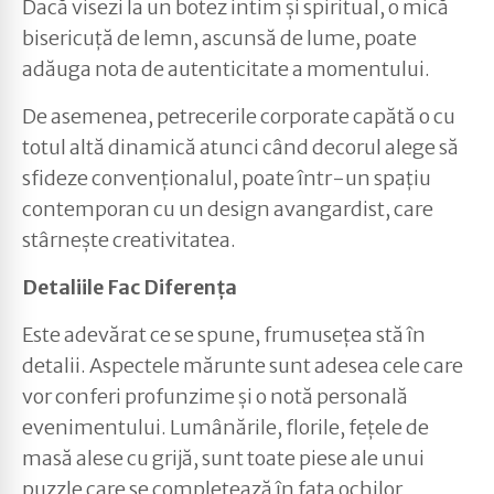
Dacă visezi la un botez intim și spiritual, o mică
bisericuță de lemn, ascunsă de lume, poate
adăuga nota de autenticitate a momentului.
De asemenea, petrecerile corporate capătă o cu
totul altă dinamică atunci când decorul alege să
sfideze convenționalul, poate într-un spațiu
contemporan cu un design avangardist, care
stârnește creativitatea.
Detaliile Fac Diferența
Este adevărat ce se spune, frumusețea stă în
detalii. Aspectele mărunte sunt adesea cele care
vor conferi profunzime și o notă personală
evenimentului. Lumânările, florile, fețele de
masă alese cu grijă, sunt toate piese ale unui
puzzle care se completează în fața ochilor