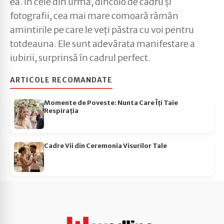
ea. În cele din urmă, dincolo de cadru și
fotografii, cea mai mare comoară rămân
amintirile pe care le veți păstra cu voi pentru
totdeauna. Ele sunt adevărata manifestare a
iubirii, surprinsă în cadrul perfect.
ARTICOLE RECOMANDATE
Momente de Poveste: Nunta Care Îți Taie
Respirația
Cadre Vii din Ceremonia Visurilor Tale