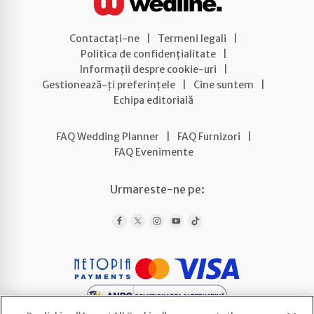
Contactați-ne
|
Termeni legali
|
Politica de confidențialitate
|
Informații despre cookie-uri
|
Gestionează-ți preferințele
|
Cine suntem
|
Echipa editorială
FAQ Wedding Planner
|
FAQ Furnizori
|
FAQ Evenimente
Urmareste-ne pe: