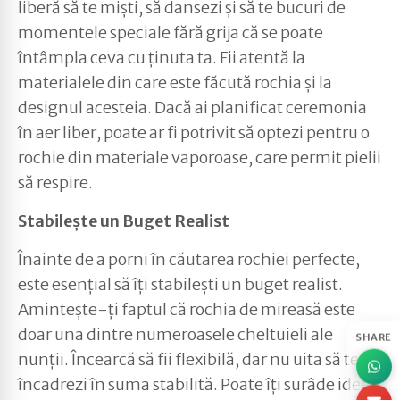
liberă să te miști, să dansezi și să te bucuri de
momentele speciale fără grija că se poate
întâmpla ceva cu ținuta ta. Fii atentă la
materialele din care este făcută rochia și la
designul acesteia. Dacă ai planificat ceremonia
în aer liber, poate ar fi potrivit să optezi pentru o
rochie din materiale vaporoase, care permit pielii
să respire.
Stabilește un Buget Realist
Înainte de a porni în căutarea rochiei perfecte,
este esențial să îți stabilești un buget realist.
Amintește-ți faptul că rochia de mireasă este
doar una dintre numeroasele cheltuieli ale
SHARE
nunții. Încearcă să fii flexibilă, dar nu uita să te
încadrezi în suma stabilită. Poate îți surâde ideea