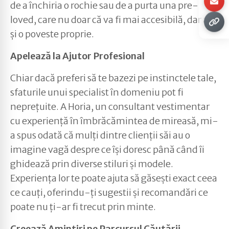
de a închiria o rochie sau de a purta una pre-
loved, care nu doar că va fi mai accesibilă, dar are
și o poveste proprie.
Apelează la Ajutor Profesional
Chiar dacă preferi să te bazezi pe instinctele tale,
sfaturile unui specialist în domeniu pot fi
neprețuite. A Horia, un consultant vestimentar
cu experiență în îmbrăcămintea de mireasă, mi-
a spus odată că mulți dintre clienții săi au o
imagine vagă despre ce își doresc până când îi
ghidează prin diverse stiluri și modele.
Experiența lor te poate ajuta să găsești exact ceea
ce cauți, oferindu-ți sugestii și recomandări ce
poate nu ți-ar fi trecut prin minte.
Creează Amintiri pe Parcursul Căutării