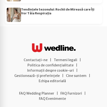
Tendințele Sezonului: Rochii de Mireasă care Îți
Vor Tăia Respirația
Contactați-ne
|
Termeni legali
|
Politica de confidențialitate
|
Informații despre cookie-uri
|
Gestionează-ți preferințele
|
Cine suntem
|
Echipa editorială
FAQ Wedding Planner
|
FAQ Furnizori
|
FAQ Evenimente