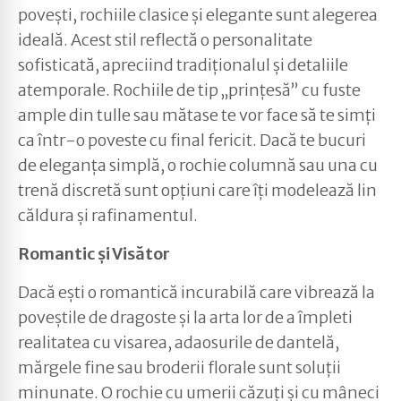
povești, rochiile clasice și elegante sunt alegerea
ideală. Acest stil reflectă o personalitate
sofisticată, apreciind tradiționalul și detaliile
atemporale. Rochiile de tip „prințesă” cu fuste
ample din tulle sau mătase te vor face să te simți
ca într-o poveste cu final fericit. Dacă te bucuri
de eleganța simplă, o rochie columnă sau una cu
trenă discretă sunt opțiuni care îți modelează lin
căldura și rafinamentul.
Romantic și Visător
Dacă ești o romantică incurabilă care vibrează la
poveștile de dragoste și la arta lor de a împleti
realitatea cu visarea, adaosurile de dantelă,
mărgele fine sau broderii florale sunt soluții
minunate. O rochie cu umerii căzuți și cu mâneci