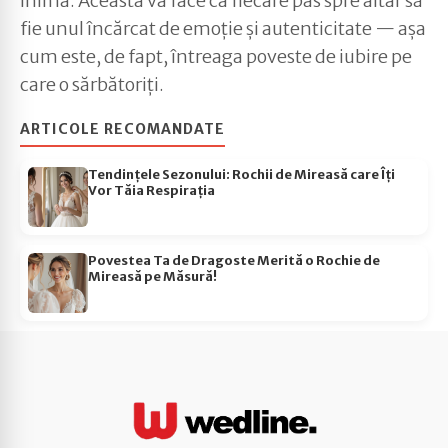
inima. Aceasta va face ca fiecare pas spre altar să
fie unul încărcat de emoție și autenticitate — așa
cum este, de fapt, întreaga poveste de iubire pe
care o sărbătoriți.
ARTICOLE RECOMANDATE
Tendințele Sezonului: Rochii de Mireasă care Îți
Vor Tăia Respirația
Povestea Ta de Dragoste Merită o Rochie de
Mireasă pe Măsură!