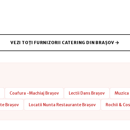
VEZI TOȚI FURNIZORII CATERING DIN BRAȘOV
Coafura -Machiaj Brașov
Lectii Dans Brașov
Muzica
te Brașov
Locatii Nunta Restaurante Brașov
Rochii & Co