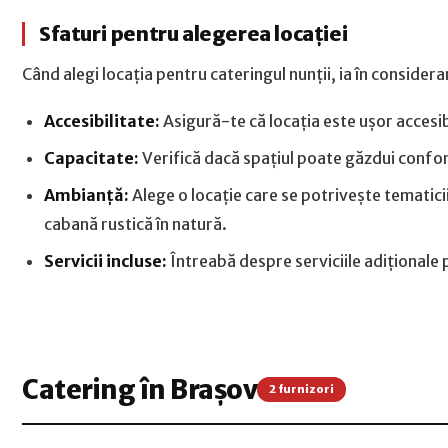
Sfaturi pentru alegerea locației
Când alegi locația pentru cateringul nunții, ia în conside
Accesibilitate:
Asigură-te că locația este ușor accesibi
Capacitate:
Verifică dacă spațiul poate găzdui confort
Ambianță:
Alege o locație care se potrivește tematicii
cabană rustică în natură.
Servicii incluse:
Întreabă despre serviciile adiționale p
Catering în Brașov
2 furnizori