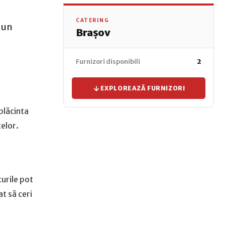
CATERING
i un
Brașov
Furnizori disponibili
2
EXPLOREAZĂ FURNIZORI
plăcinta
telor.
turile pot
t să ceri