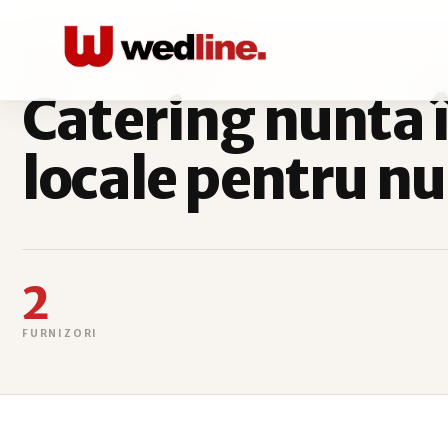
ACASĂ
CATERING
BRAȘOV
Catering nunta î
locale pentru nu
2
FURNIZORI