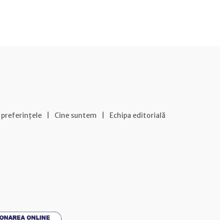
 preferințele
|
Cine suntem
|
Echipa editorială