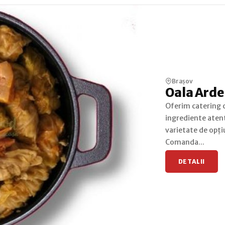
Brașov
Oala Arde
Oferim catering c
ingrediente atent
varietate de opți
Comanda...
DETALII