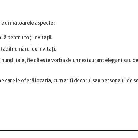
rare următoarele aspecte:
lă pentru toți invitații.
abil numărul de invitați.
 nunții tale, fie că este vorba de un restaurant elegant sau de
e care le oferă locația, cum ar fi decorul sau personalul de s