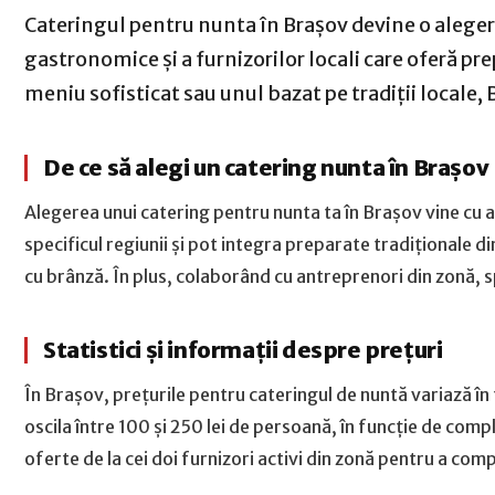
Cateringul pentru nunta în Brașov devine o alegere
gastronomice și a furnizorilor locali care oferă prep
meniu sofisticat sau unul bazat pe tradiții locale, 
De ce să alegi un catering nunta în Brașov
Alegerea unui catering pentru nunta ta în Brașov vine cu av
specificul regiunii și pot integra preparate tradiționale 
cu brânză. În plus, colaborând cu antreprenori din zonă, s
Statistici și informații despre prețuri
În Brașov, prețurile pentru cateringul de nuntă variază în 
oscila între 100 și 250 lei de persoană, în funcție de comp
oferte de la cei doi furnizori activi din zonă pentru a comp