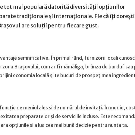
 tot mai populară datorită diversității opțiunilor
arate tradiționale și internaționale. Fie că îți doreșt
Brașovul are soluții pentru fiecare gust.
antaje semnificative. În primul rând, furnizorii locali cunosc
din zona Brașovului, cum ar fi mămăliga, brânza de burduf sau 
prijini economia locală și te bucuri de prospețimea ingredien
funcție de meniul ales și de numărul de invitați. În medie, cos
lexitatea preparatelor și de serviciile incluse. Este recomanda
ara opțiunile și a lua cea mai bună decizie pentru nunta ta.