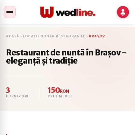
ACASĂ
LOCATII NUNTA RESTAURANTE
BRAȘOV
Restaurant de nuntă în Brașov -
eleganță și tradiție
3
150
RON
FURNIZORI
PREȚ MEDIU