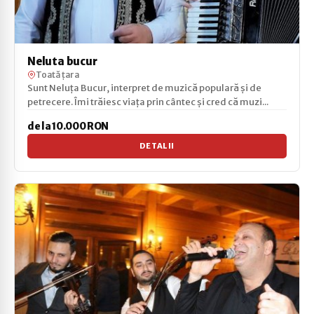
Neluta bucur
Toată țara
Sunt Neluța Bucur, interpret de muzică populară și de
petrecere. Îmi trăiesc viața prin cântec și cred că muzi...
de la 10.000 RON
DETALII