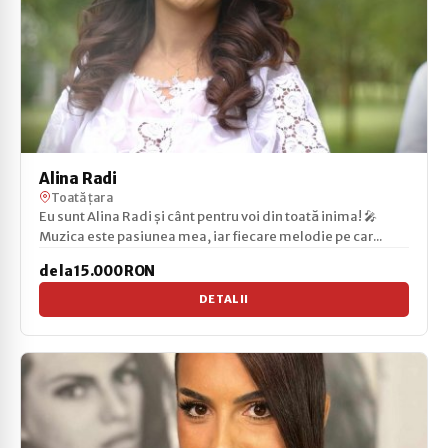
Alina Radi
Toată țara
Eu sunt Alina Radi și cânt pentru voi din toată inima! 🎤
Muzica este pasiunea mea, iar fiecare melodie pe car...
de la 15.000 RON
DETALII