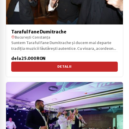
Taraful Fane Dumitrache
București
·
Constanța
Suntem Taraful Fane Dumitrache și ducem mai departe
tradiția muzicii lăutărești autentice. Cu vioara, acordeon...
de la 25.000 RON
DETALII