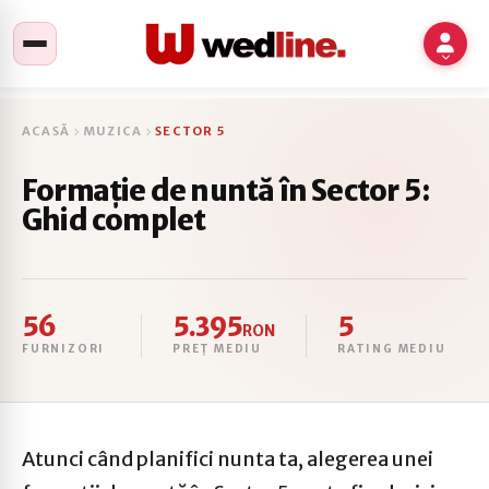
ACASĂ
MUZICA
SECTOR 5
Formație de nuntă în Sector 5:
Ghid complet
56
5.395
5
RON
FURNIZORI
PREȚ MEDIU
RATING MEDIU
Atunci când planifici nunta ta, alegerea unei