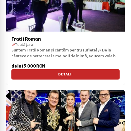
Fratii Roman
Toată țara
Suntem Frații Roman și cântăm pentru suflete! 🎶 De la
cântece de petrecere la melodii de inimă, aducem voie b...
de la 15.000 RON
DETALII