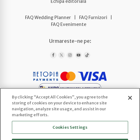
Echipa editorială
FAQ Wedding Planner
|
FAQ Furnizori
|
FAQ Evenimente
Urmareste-ne pe:
By clicking “Accept All Cookies”, you agree to the
storing of cookies on your device to enhance site
navigation, analyze site usage, and assist in our
marketing efforts.
WEDLINE AGENCY SRL
Cookies Settings
CUI: 52443922 | Reg. Com.: J2025066800003
Sediu social: Str. Ploscaru 29 Cod 117716,