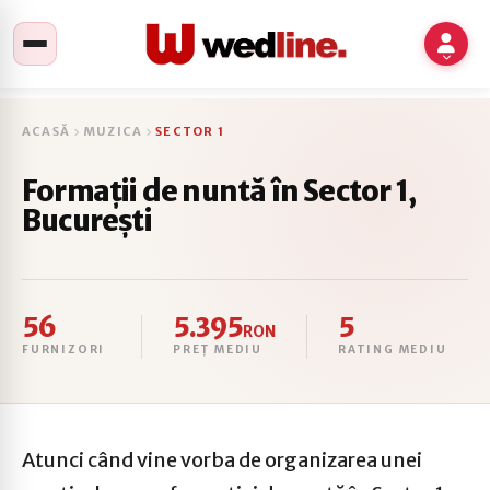
ACASĂ
MUZICA
SECTOR 1
Formații de nuntă în Sector 1,
București
56
5.395
5
RON
FURNIZORI
PREȚ MEDIU
RATING MEDIU
Atunci când vine vorba de organizarea unei