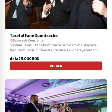
Taraful Fane Dumitrache
București
·
Constanța
Suntem Taraful Fane Dumitrache și ducem mai departe
tradiția muzicii lăutărești autentice. Cu vioara, acordeon...
de la 25.000 RON
DETALII