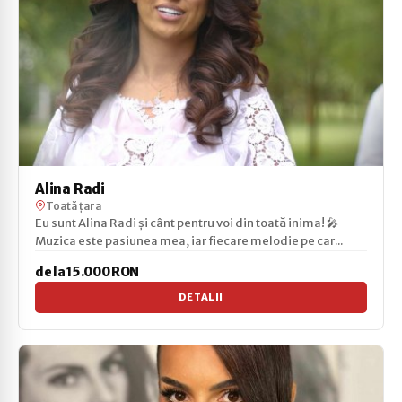
Alina Radi
Toată țara
Eu sunt Alina Radi și cânt pentru voi din toată inima! 🎤
Muzica este pasiunea mea, iar fiecare melodie pe car...
de la 15.000 RON
DETALII