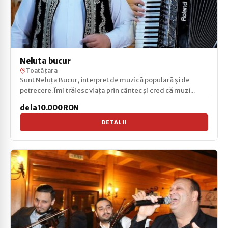
Neluta bucur
Toată țara
Sunt Neluța Bucur, interpret de muzică populară și de
petrecere. Îmi trăiesc viața prin cântec și cred că muzi...
de la 10.000 RON
DETALII