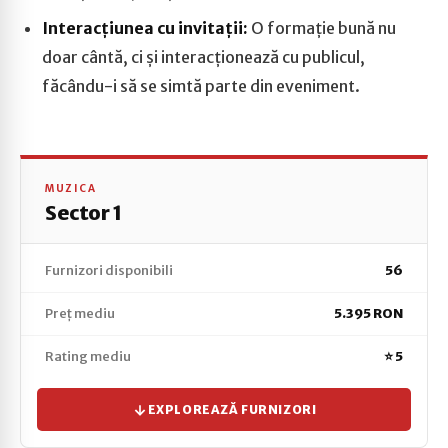
Interacțiunea cu invitații:
O formație bună nu
doar cântă, ci și interacționează cu publicul,
făcându-i să se simtă parte din eveniment.
MUZICA
Sector 1
Furnizori disponibili
56
Preț mediu
5.395 RON
Rating mediu
⭐ 5
EXPLOREAZĂ FURNIZORI