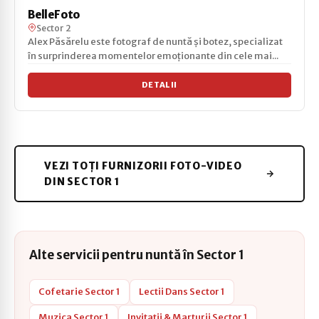
BelleFoto
Sector 2
Alex Păsărelu este fotograf de nuntă și botez, specializat
în surprinderea momentelor emoționante din cele mai...
DETALII
VEZI TOȚI FURNIZORII FOTO-VIDEO
DIN SECTOR 1
Alte servicii pentru nuntă în Sector 1
Cofetarie Sector 1
Lectii Dans Sector 1
Muzica Sector 1
Invitatii & Marturii Sector 1