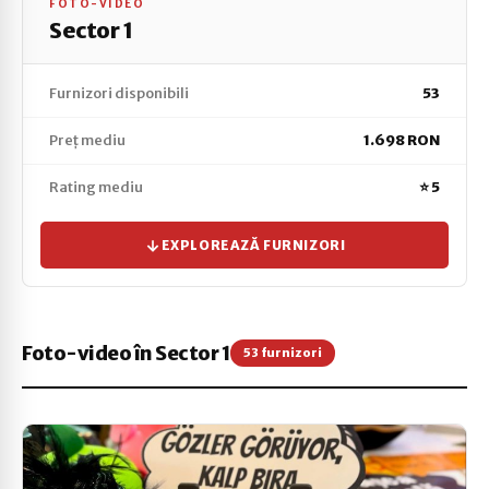
FOTO-VIDEO
Sector 1
Furnizori disponibili
53
Preț mediu
1.698 RON
Rating mediu
⭐ 5
EXPLOREAZĂ FURNIZORI
Foto-video în Sector 1
53 furnizori