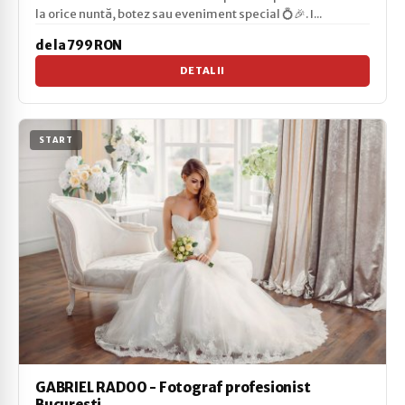
la orice nuntă, botez sau eveniment special 💍🎉. I...
de la 799 RON
DETALII
START
GABRIEL RADOO - Fotograf profesionist
Bucuresti