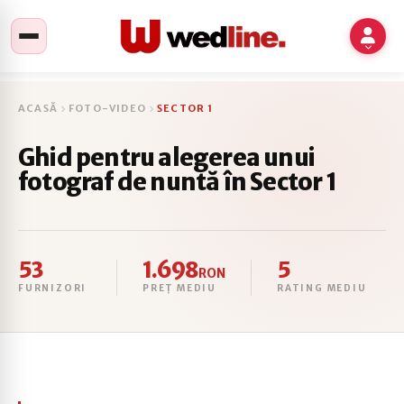
ACASĂ
FOTO-VIDEO
SECTOR 1
Ghid pentru alegerea unui
fotograf de nuntă în Sector 1
53
1.698
5
RON
FURNIZORI
PREȚ MEDIU
RATING MEDIU