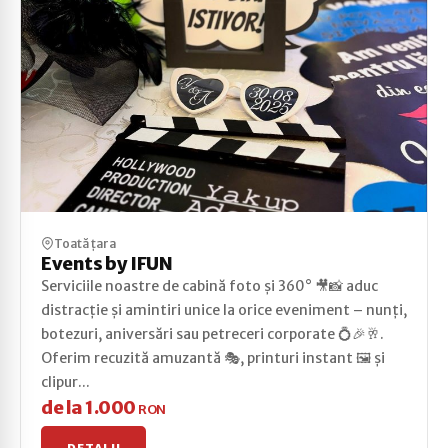
Toată țara
Events by IFUN
Serviciile noastre de cabină foto și 360° 🎥📸 aduc
distracție și amintiri unice la orice eveniment – nunți,
botezuri, aniversări sau petreceri corporate 💍🎉🥂.
Oferim recuzită amuzantă 🎭, printuri instant 🖼️ și
clipur...
de la 1.000
RON