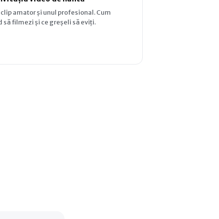
 clip amator și unul profesional. Cum
să filmezi și ce greșeli să eviți.