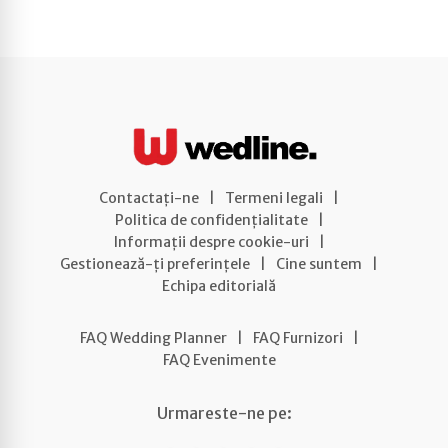
Contactați-ne
|
Termeni legali
|
Politica de confidențialitate
|
Informații despre cookie-uri
|
Gestionează-ți preferințele
|
Cine suntem
|
Echipa editorială
FAQ Wedding Planner
|
FAQ Furnizori
|
FAQ Evenimente
Urmareste-ne pe: