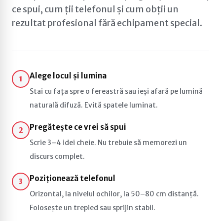
ce spui, cum ții telefonul și cum obții un
rezultat profesional fără echipament special.
Alege locul și lumina
1
Stai cu fața spre o fereastră sau ieși afară pe lumină
naturală difuză. Evită spatele luminat.
Pregătește ce vrei să spui
2
Scrie 3–4 idei cheie. Nu trebuie să memorezi un
discurs complet.
Poziționează telefonul
3
Orizontal, la nivelul ochilor, la 50–80 cm distanță.
Folosește un trepied sau sprijin stabil.