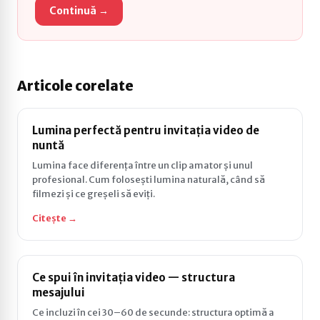
Continuă →
Articole corelate
Lumina perfectă pentru invitația video de
nuntă
Lumina face diferența între un clip amator și unul
profesional. Cum folosești lumina naturală, când să
filmezi și ce greșeli să eviți.
Citește →
Ce spui în invitația video — structura
mesajului
Ce incluzi în cei 30–60 de secunde: structura optimă a