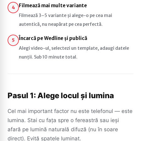
Filmează mai multe variante
4
Filmează 3–5 variante și alege-o pe cea mai
autentică, nu neapărat pe cea perfectă.
Încarcă pe Wedline și publică
5
Alegi video-ul, selectezi un template, adaugi datele
nunții. Sub 10 minute total.
Pasul 1: Alege locul și lumina
Cel mai important factor nu este telefonul — este
lumina. Stai cu fața spre o fereastră sau ieși
afară pe lumină naturală difuză (nu în soare
direct). Evită spatele luminat.