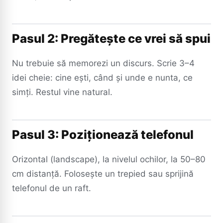
Pasul 2: Pregătește ce vrei să spui
Nu trebuie să memorezi un discurs. Scrie 3–4
idei cheie: cine ești, când și unde e nunta, ce
simți. Restul vine natural.
Pasul 3: Poziționează telefonul
Orizontal (landscape), la nivelul ochilor, la 50–80
cm distanță. Folosește un trepied sau sprijină
telefonul de un raft.