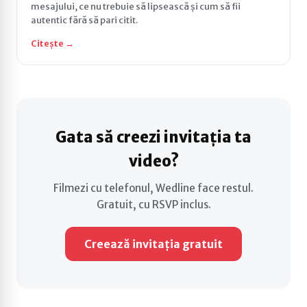
mesajului, ce nu trebuie să lipsească și cum să fii
autentic fără să pari citit.
Citește →
Gata să creezi invitația ta
video?
Filmezi cu telefonul, Wedline face restul.
Gratuit, cu RSVP inclus.
Creează invitația gratuit