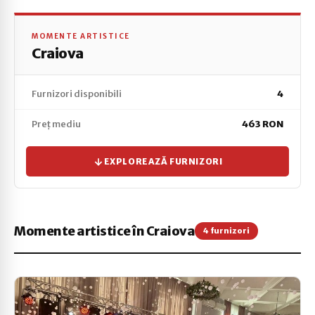
MOMENTE ARTISTICE
Craiova
Furnizori disponibili
4
Preț mediu
463 RON
EXPLOREAZĂ FURNIZORI
Momente artistice în Craiova
4 furnizori