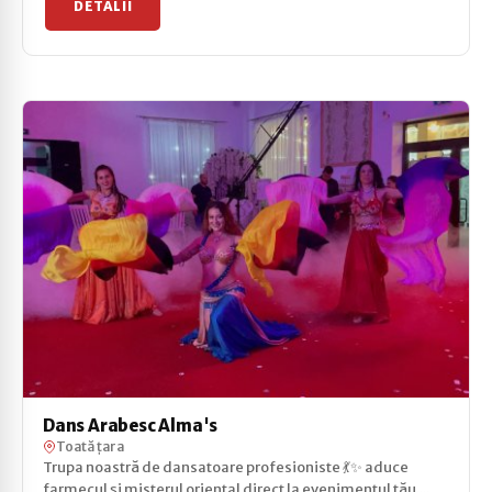
DETALII
Dans Arabesc Alma's
Toată țara
Trupa noastră de dansatoare profesioniste 💃✨ aduce
farmecul și misterul oriental direct la evenimentul tău....