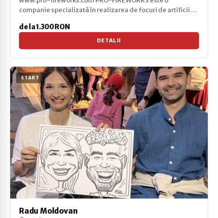
www.pro-fireworks.com PRO-FIREWORKS este o
companie specializată în realizarea de focuri de artificii de
înal...
de la 1.300 RON
DETALII
START
Radu Moldovan