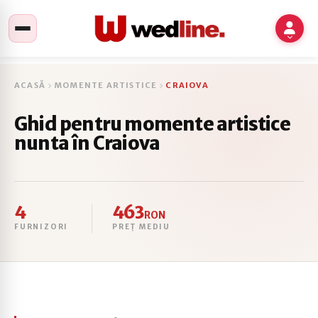
ACASĂ
MOMENTE ARTISTICE
CRAIOVA
Ghid pentru momente artistice
nunta în Craiova
4
463
RON
FURNIZORI
PREȚ MEDIU