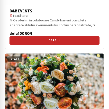
B&B EVENTS
Toată țara
🎯 Ce oferim în colaborare Candy bar-uri complete,
adaptate stilului evenimentului Torturi personalizate, cr...
de la 100 RON
DETALII
START