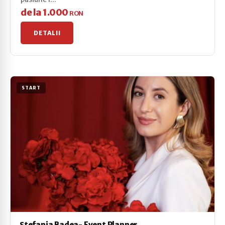
de la 1.000
RON
DETALII
START
Ştefania Badea- Event Planner