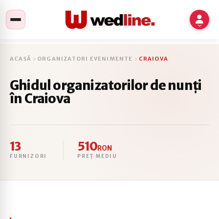
ACASĂ
ORGANIZATORI EVENIMENTE
CRAIOVA
Ghidul organizatorilor de nunți
în Craiova
13
510
RON
FURNIZORI
PREȚ MEDIU