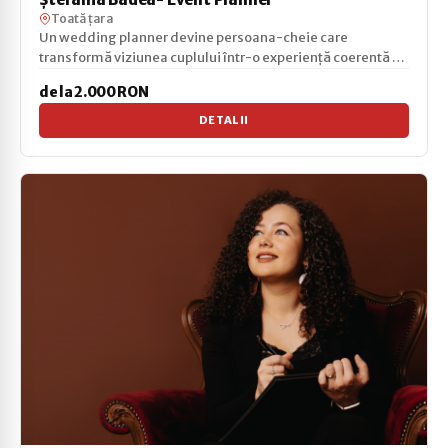
Toată țara
Un wedding planner devine persoana-cheie care
transformă viziunea cuplului într-o experiență coerentă și
fără...
de la 2.000 RON
DETALII