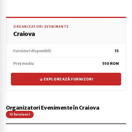
ORGANIZATORI EVENIMENTE
Craiova
Furnizori disponibili
13
Preț mediu
510 RON
EXPLOREAZĂ FURNIZORI
Organizatori Evenimente în Craiova
13 furnizori