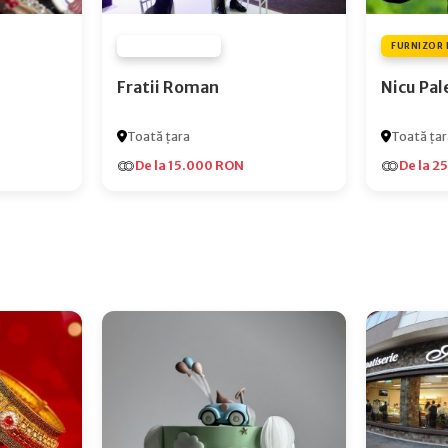
FURNIZOR NONE
FURNIZOR 
Fratii Roman
Nicu Pal
Toată țara
Toată țar
De la 15.000 RON
De la 2