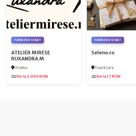
FURNIZOR START
FURNIZOR START
ATELIER MIRESE
Seleno.ro
RUXANDRA M
Oradea
Toată țara
De la 2.000 RON
De la 17 RON