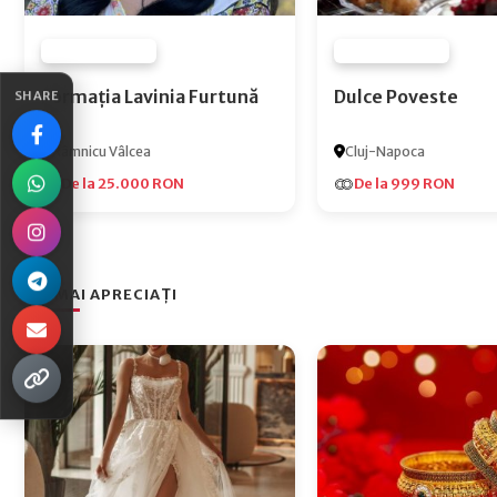
FURNIZOR NONE
FURNIZOR NONE
Formația Lavinia Furtună
Dulce Poveste
SHARE
Râmnicu Vâlcea
Cluj-Napoca
De la 25.000 RON
De la 999 RON
CEI MAI APRECIAȚI