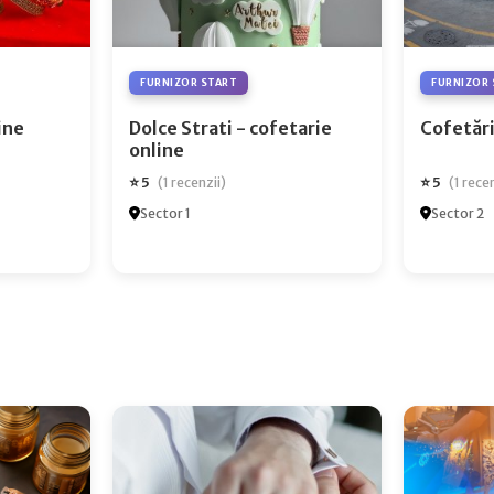
FURNIZOR START
FURNIZOR 
ry Online
Dolce Strati - cofetarie
Cofetări
online
⭐ 5
⭐ 5
(1 recenzii)
(1 rece
Sector 1
Sector 2