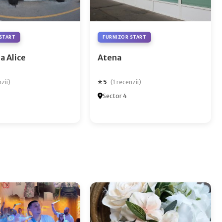
START
FURNIZOR START
a Alice
Atena
⭐ 5
nzii)
(1 recenzii)
Sector 4