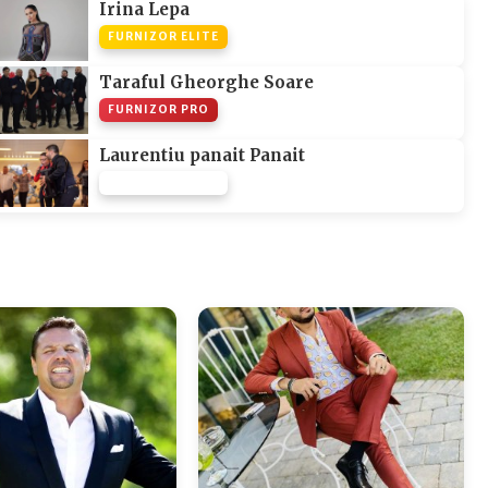
Irina Lepa
FURNIZOR ELITE
Taraful Gheorghe Soare
FURNIZOR PRO
Laurentiu panait Panait
FURNIZOR NONE