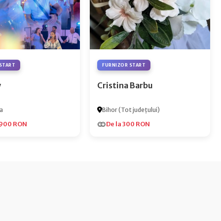
START
FURNIZOR START
y
Cristina Barbu
a
Bihor (Tot județului)
.900 RON
De la 300 RON