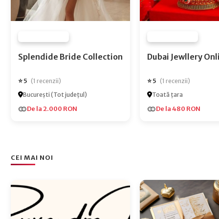
FURNIZOR NONE
FURNIZOR NONE
Splendide Bride Collection
Dubai Jewlle
⭐ 5
⭐ 5
(1 recenzii)
(1 recenzii)
București (Tot județul)
Toată țara
De la 2.000 RON
De la 480 RON
CEI MAI NOI