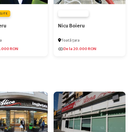
ELITE
FURNIZOR NONE
eru
Nicu Boieru
a
Toată țara
5.000 RON
De la 20.000 RON