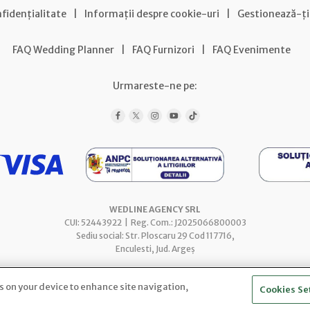
nfidențialitate
|
Informații despre cookie-uri
|
Gestionează-ți
FAQ Wedding Planner
|
FAQ Furnizori
|
FAQ Evenimente
Urmareste-ne pe:
WEDLINE AGENCY SRL
CUI: 52443922 | Reg. Com.: J2025066800003
Sediu social: Str. Ploscaru 29 Cod 117716,
Enculesti, Jud. Argeș
es on your device to enhance site navigation,
Cookies Se