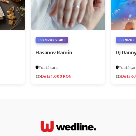
FURNIZOR START
FURNIZOR 
Hasanov Ramin
DJ Dann
Toată țara
Toată țar
De la 1.000 RON
De la 6