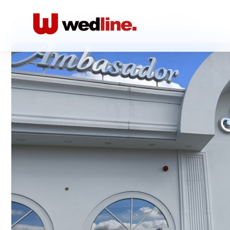
Acasă
/
Locatii nunta Restaurante
/
Ambasador