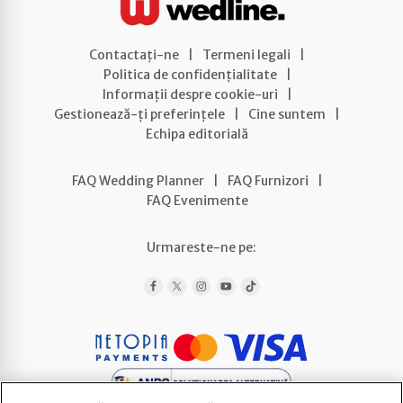
Contactați-ne
|
Termeni legali
|
Politica de confidențialitate
|
Informații despre cookie-uri
|
Gestionează-ți preferințele
|
Cine suntem
|
Echipa editorială
FAQ Wedding Planner
|
FAQ Furnizori
|
FAQ Evenimente
Urmareste-ne pe: