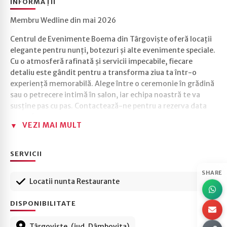
INFORMAȚII
Membru Wedline din mai 2026
Centrul de Evenimente Boema din Târgoviște oferă locații
elegante pentru nunți, botezuri și alte evenimente speciale.
Cu o atmosferă rafinată și servicii impecabile, fiecare
detaliu este gândit pentru a transforma ziua ta într-o
experiență memorabilă. Alege între o ceremonie în grădină
sau o petrecere intimă în salon, iar echipa noastră te va
susține pas cu pas. Contactează-ne pentru a rezerva data
dorită!
VEZI MAI MULT
SERVICII
SHARE
Locatii nunta Restaurante
DISPONIBILITATE
Târgoviște, (jud. Dâmbovița)