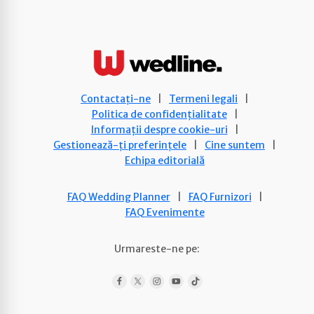
Contactați-ne
|
Termeni legali
|
Politica de confidențialitate
|
Informații despre cookie-uri
|
Gestionează-ți preferințele
|
Cine suntem
|
Echipa editorială
FAQ Wedding Planner
|
FAQ Furnizori
|
FAQ Evenimente
Urmareste-ne pe: