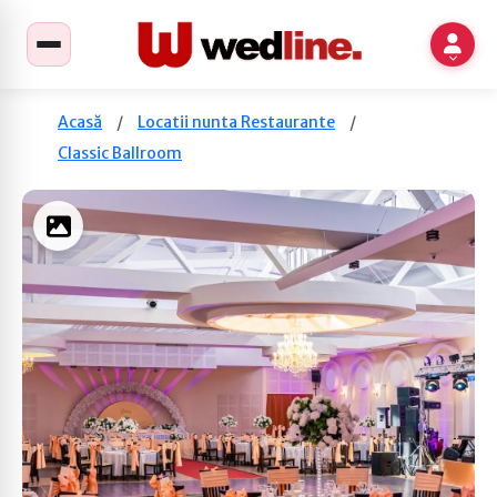
Acasă
/
Locatii nunta Restaurante
/
Classic Ballroom