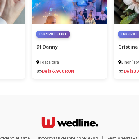
FURNIZOR START
FURNIZOR 
DJ Danny
Cristina
Toată țara
Bihor (Tot
De la 6.900 RON
De la 3
nfidențialitate
|
Informații despre cookie-uri
|
Gestionează-ți