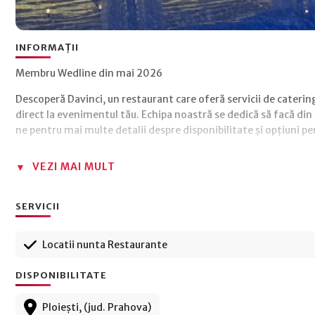
INFORMAȚII
Membru Wedline din mai 2026
Descoperă Davinci, un restaurant care oferă servicii de caterin
direct la evenimentul tău. Echipa noastră se dedică să facă di
ne pentru mai multe detalii despre disponibilitate și opțiuni pe
VEZI MAI MULT
SERVICII
Locatii nunta Restaurante
DISPONIBILITATE
Ploiești, (jud. Prahova)