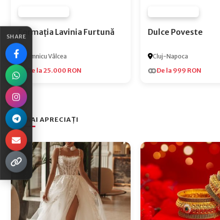
FURNIZOR NONE
FURNIZOR NONE
Formația Lavinia Furtună
Dulce Poveste
SHARE
Râmnicu Vâlcea
Cluj-Napoca
De la 25.000 RON
De la 999 RON
CEI MAI APRECIAȚI