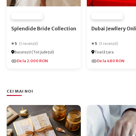
FURNIZOR NONE
FURNIZOR NONE
Splendide Bride Collection
Dubai Jewlle
⭐ 5
⭐ 5
(1 recenzii)
(1 recenzii)
București (Tot județul)
Toată țara
De la 2.000 RON
De la 480 RON
CEI MAI NOI