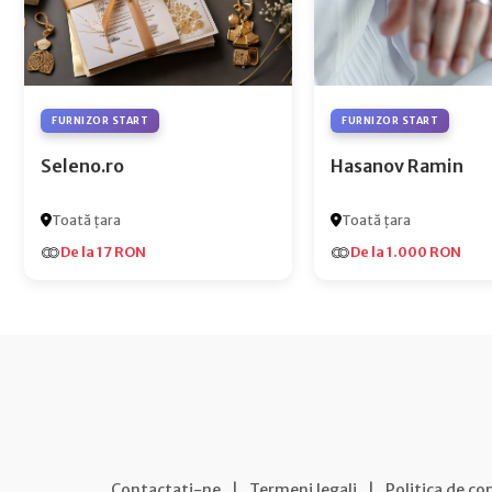
FURNIZOR START
FURNIZOR START
Seleno.ro
Hasanov Ramin
Toată țara
Toată țara
De la 17 RON
De la 1.000 RON
Contactați-ne
|
Termeni legali
|
Politica de co