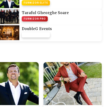
FURNIZOR ELITE
Taraful Gheorghe Soare
FURNIZOR PRO
DoubleG Events
FURNIZOR NONE