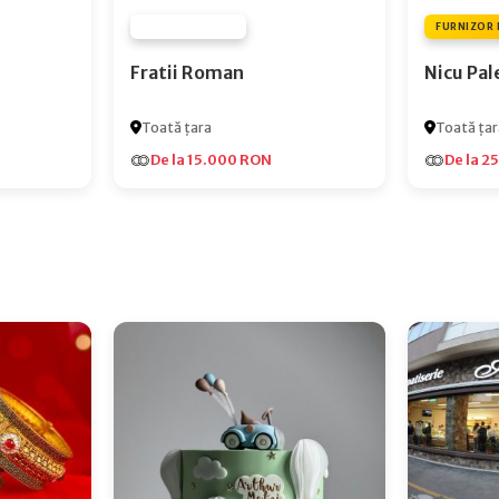
FURNIZOR NONE
FURNIZOR 
Fratii Roman
Nicu Pal
Toată țara
Toată țar
De la 15.000 RON
De la 2