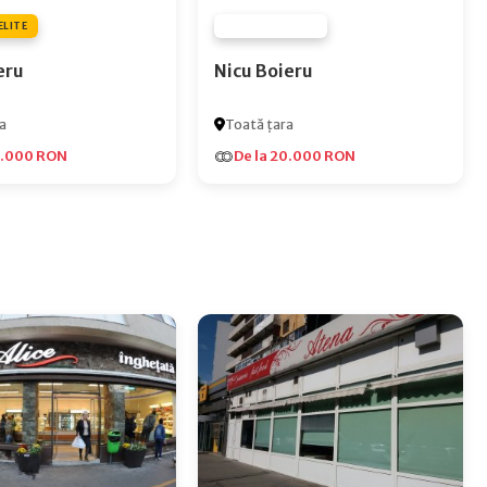
ELITE
FURNIZOR NONE
eru
Nicu Boieru
a
Toată țara
5.000 RON
De la 20.000 RON