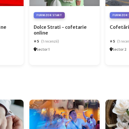
FURNIZOR START
FURNIZOR 
ry Online
Dolce Strati - cofetarie
Cofetări
online
⭐ 5
⭐ 5
(1 recenzii)
(1 rece
Sector 1
Sector 2