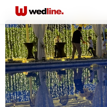
Acasă
/
Locatii nunta Restaurante
/
DaVinci Events