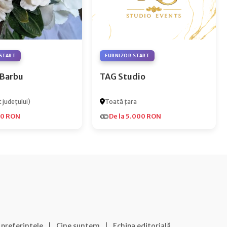
START
FURNIZOR START
 Barbu
TAG Studio
 județului)
Toată țara
00 RON
De la 5.000 RON
 preferințele
|
Cine suntem
|
Echipa editorială