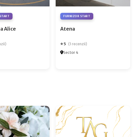
START
FURNIZOR START
a Alice
Atena
⭐ 5
nzii)
(1 recenzii)
Sector 4