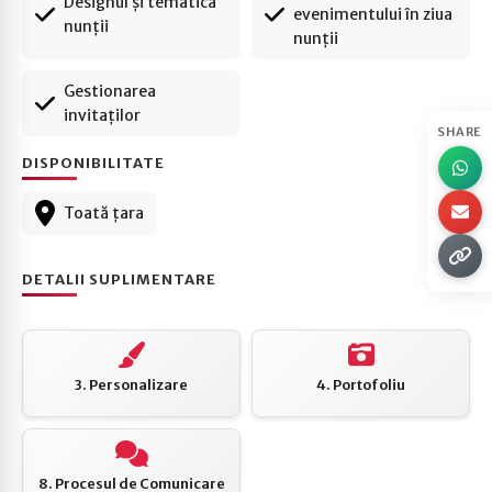
Designul și tematica
evenimentului în ziua
La servicii:
nunții
nunții
✔ Consultanță inițială și planificare
✔ Negocierea contractelor
Gestionarea
✔ Designul și tematica nunții
invitaților
SHARE
✔ Coordonarea evenimentului în ziua nunții
DISPONIBILITATE
Toată țara
DETALII SUPLIMENTARE
3. Personalizare
4. Portofoliu
8. Procesul de Comunicare