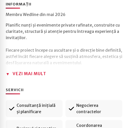
INFORMAȚII
Membru Wedline din mai 2026
Planific nunți și evenimente private rafinate, construite cu
claritate, structură și atenție pentru întreaga experiență a
invitaților.
Fiecare proiect începe cu ascultare și o direcție bine definită,
astfel încât fiecare alegere să susțină atmosfera, estetica și
desfășurarea naturală a evenimentului.
VEZI MAI MULT
Cu formare juridică și peste 20 de ani de experiență
profesională, coordonez procesul cu rigoare, calm și atenție
pentru detaliile esențiale.
SERVICII
Specializată în:
Consultanță inițială
Negocierea
• refined weddings & private events
și planificare
contractelor
• destination weddings
• garden parties & estate celebrations
Coordonarea